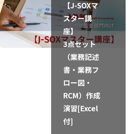
【J-SOXマ
スター講
座】
3点セット
（業務記述
書・業務フ
ロー図・
RCM）作成
演習[Excel
付]