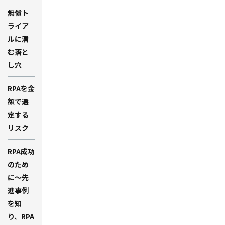
無償ト
ライア
ルに潜
む落と
し穴
RPAを金
額で選
定する
リスク
RPA成功
のため
に～先
進事例
を知
り、RPA