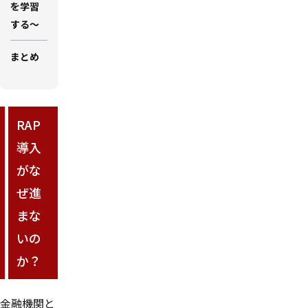
を学習
する～
まとめ
RAP
導入
がな
ぜ進
まな
いの
か？
金融機関と