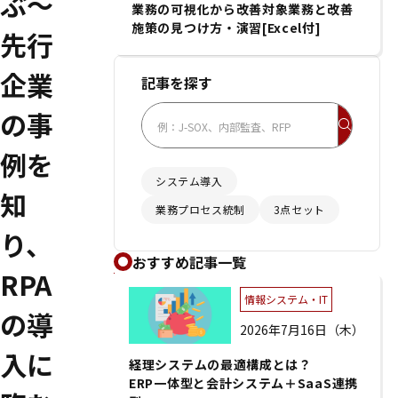
ぶ～
業務の可視化から改善対象業務と改善
施策の見つけ方・演習[Excel付]
先行
企業
記事を探す
の事
例を
システム導入
知
業務プロセス統制
3点セット
り、
おすすめ記事一覧
RPA
情報システム・IT
の導
2026年7月16日（木）
入に
経理システムの最適構成とは？
ERP一体型と会計システム＋SaaS連携