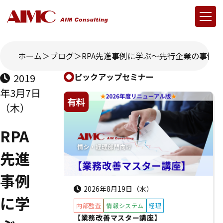
ホーム
ブログ
RPA先進事例に学ぶ～先行企業の事例を
2019
ピックアップセミナー
年3月7日
有料
（木）
RPA
先進
事例
2026年8月19日（水）
に学
内部監査
情報システム
経理
【業務改善マスター講座】