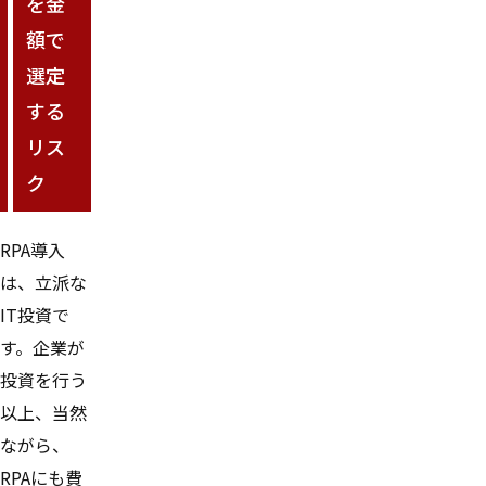
を金
額で
選定
する
リス
ク
RPA導入
は、立派な
IT投資で
す。企業が
投資を行う
以上、当然
ながら、
RPAにも費