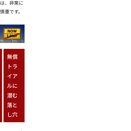
は、非常に
慎重です。
無償
トラ
イア
ルに
潜む
落と
し穴