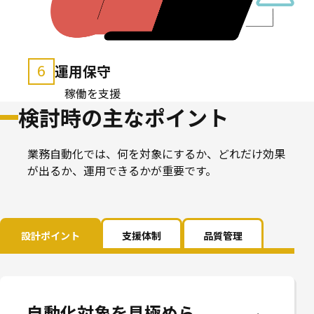
運用保守
6
稼働を支援
検討時の主なポイント
業務自動化では、何を対象にするか、どれだけ効果
が出るか、運用できるかが重要です。
設計ポイント
支援体制
品質管理
自動化対象を見極めら
専門コンサルタントが
エラー要因を先に潰し