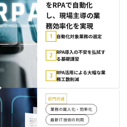
をRPAで自動化
し、現場主導の業
務効率化を実現
1
自動化対象業務の選定
RPA導入の不安を払拭す
2
る基礎講習
RPA活用による大幅な業
3
務工数削減
部門共通
業務の属人化・効率化
最新IT技術の利用