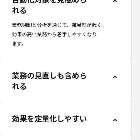
れる
入る
やすい
業務棚卸と分析を通じて、難易度が低く
AIやITツールの専門コンサルタントが、
システム環境に依存するエラー要因を
効果の高い業務から着手しやすくなり
ヒアリング、プロンプト作成やITツール
抽出し、対処方法をマニュアル化して
ます。
のパラメータ設定、運用保守まで支援
進めます。
します。
業務の見直しも含めら
AI・ITツールの再利用
業務設計まで任せられ
れる
性を高めやすい
る
効果を定量化しやすい
運用後の安定稼働を確
教育支援まで依頼でき
保する
る