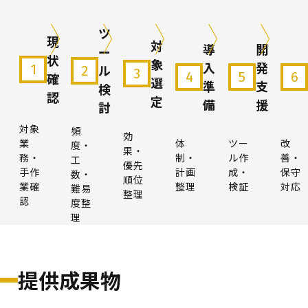
ツ
現
対
導
開
ー
状
象
入
発
1
ル
2
3
4
5
6
確
選
準
支
検
認
定
備
援
討
対象
頻
効
業
体
ツー
改
度・
果・
務・
制・
ル作
善・
工
優先
手作
計画
成・
保守
数・
順位
業確
整理
検証
対応
難易
整理
認
度整
理
提供成果物