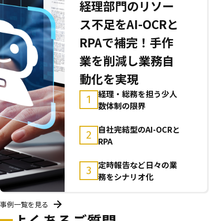
経理部門のリソー
ス不足をAI-OCRと
RPAで補完！手作
業を削減し業務自
動化を実現
経理・総務を担う少人
1
数体制の限界
自社完結型のAI-OCRと
2
RPA
定時報告など日々の業
3
務をシナリオ化
事例一覧を見る
よくあるご質問