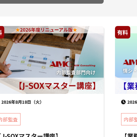
料
有料
2026年8月18日（火）
20
内部監査
内部
【J-SOXマスター講座】
【業