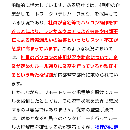
飛躍的に増大しています。ある統計では、4割強の企
業がリモートワーク（テレハーフ含む）を採用して
いる状況であり、
社員が自宅等でパソコン操作をす
ることにより、ランサムウェアによる被害や内部不
正による情報漏えいの被害といったリスク・不正が
急激に高まっています
。このような状況において
は、
社員のパソコンの使用状況や勤怠について、企
業が定めたルール通りに業務を行っているか監査す
るという新たな役割
が内部監査部門に求められてい
ます。
しかしながら、リモートワーク規程等を設けてルー
ルを強制したとしても、その遵守状況を監査で確認
するのは容易ではありません。従来の監査手法で
は、対象となる社員へのインタビューを行ってルー
ルの理解度を確認するのが定石ですが、
物理的に距