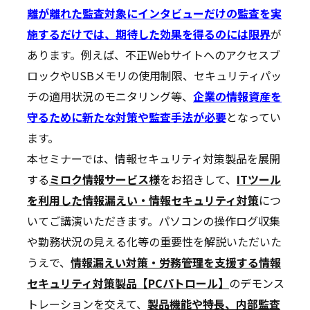
離が離れた監査対象にインタビューだけの監査を実
施するだけでは、期待した効果を得るのには限界
が
あります。例えば、不正Webサイトへのアクセスブ
ロックやUSBメモリの使用制限、セキュリティパッ
チの適用状況のモニタリング等、
企業の情報資産を
守るために新たな対策や監査手法が必要
となってい
ます。
本セミナーでは、情報セキュリティ対策製品を展開
する
ミロク情報サービス様
をお招きして、
ITツール
を利用した情報漏えい・情報セキュリティ対策
につ
いてご講演いただきます。パソコンの操作ログ収集
や勤務状況の見える化等の重要性を解説いただいた
うえで、
情報漏えい対策・労務管理を支援する情報
セキュリティ対策製品【PCパトロール】
のデモンス
トレーションを交えて、
製品機能や特長、内部監査