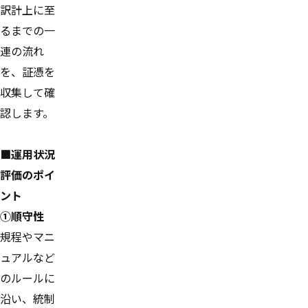
訳計上に至
るまでの一
連の流れ
を、証憑を
収集して確
認します。
■運用状況
評価のポイ
ント
①順守性
規程やマニ
ュアルなど
のルールに
沿い、統制