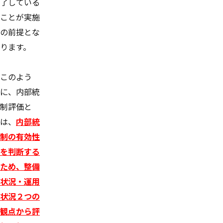
了している
ことが実施
の前提とな
ります。
このよう
に、内部統
制評価と
は、
内部統
制の有効性
を判断する
ため、整備
状況・運用
状況２つの
観点から評