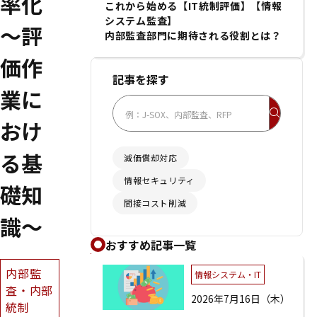
率化
これから始める【IT統制評価】【情報
システム監査】
～評
内部監査部門に期待される役割とは？
価作
記事を探す
業に
おけ
る基
減価償却対応
情報セキュリティ
礎知
間接コスト削減
識～
おすすめ記事一覧
内部監
情報システム・IT
査・内部
2026年7月16日（木）
統制