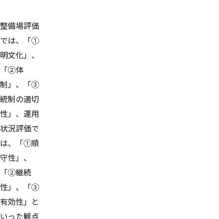
整備場評価
では、「①
明文化」、
「②体
制」、「③
統制の適切
性」、運用
状況評価で
は、「①順
守性」、
「②継続
性」、「③
有効性」と
いった観点