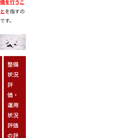
価を行うこ
と
を指すの
です。
整備
状況
評
価・
運用
状況
評価
の評