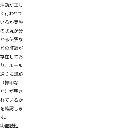
活動が正し
く行われて
いるか実施
の状況が分
かる伝票な
どの証憑が
存在してお
り、ルール
通りに証跡
（押印な
ど）が残さ
れているか
を確認しま
す。
②継続性