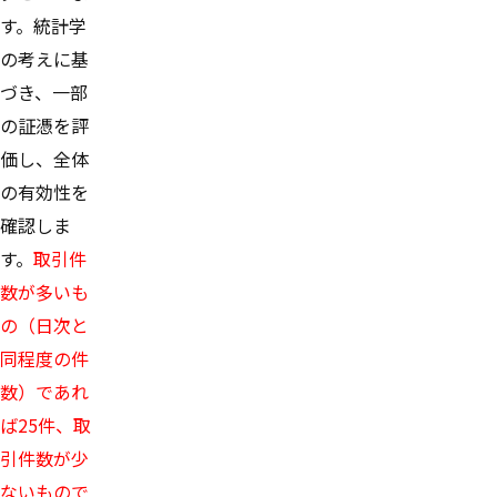
す。統計学
の考えに基
づき、一部
の証憑を評
価し、全体
の有効性を
確認しま
す。
取引件
数が多いも
の（日次と
同程度の件
数）であれ
ば25件、取
引件数が少
ないもので