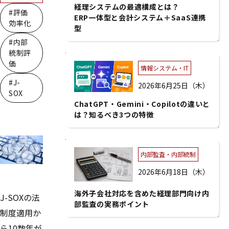
経理システムの最適構成とは？
#評価
ERP一体型と会計システム＋SaaS連携
効率化
型
#内部
統制評
価
情報システム・IT
#J-
2026年6月25日（木）
SOX
ChatGPT・Gemini・Copilotの違いと
は？知るべき3つの特徴
内部監査・内部統制
2026年6月18日（木）
海外子会社対応を含めた経理部門向け内
J-SOXの法
部監査の実務ポイント
制度適用か
ら10数年が