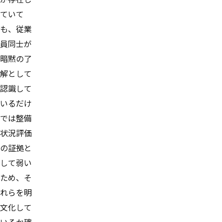
ていて
も、従業
員同士が
暗黙の了
解として
認識して
いるだけ
では整備
状況評価
の証拠と
して弱い
ため、そ
れらを明
文化して
いるか確