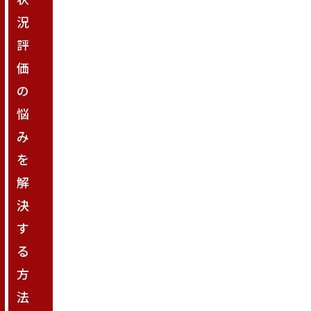
況
評
価
の
悩
み
を
解
決
す
る
方
法