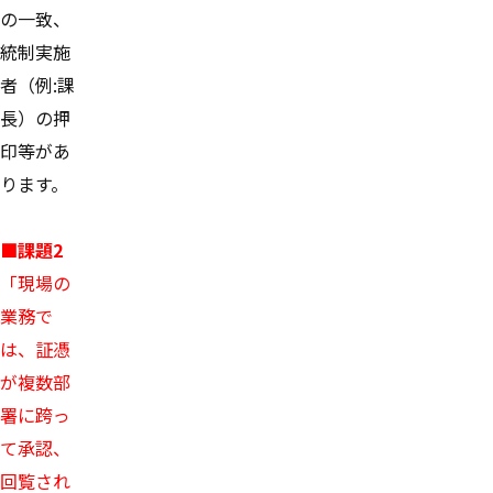
の一致、
統制実施
者（例:課
長）の押
印等があ
ります。
■課題2
「現場の
業務で
は、証憑
が複数部
署に跨っ
て承認、
回覧され