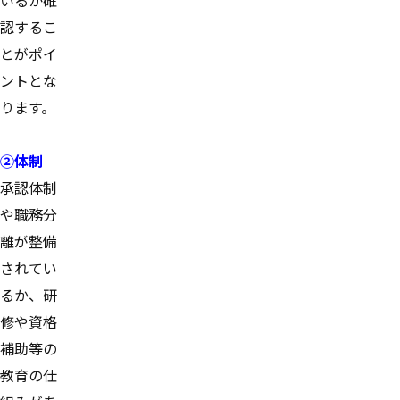
認するこ
とがポイ
ントとな
ります。
②体制
承認体制
や職務分
離が整備
されてい
るか、研
修や資格
補助等の
教育の仕