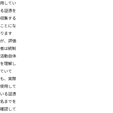
用してい
る証憑を
収集する
ことにな
ります
が、評価
者は統制
活動自体
を理解し
ていて
も、実際
使用して
いる証憑
名までを
確認して