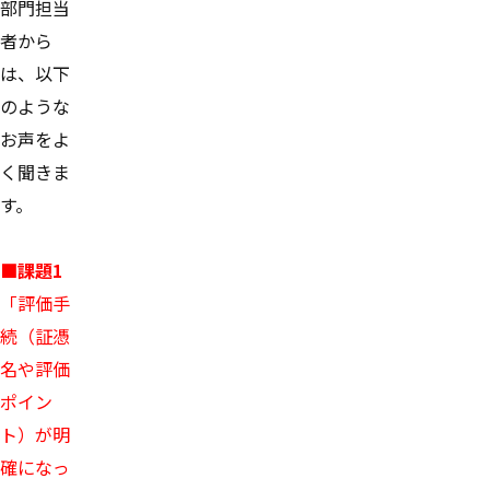
部門担当
者から
は、以下
のような
お声をよ
く聞きま
す。
■課題1
「評価手
続（証憑
名や評価
ポイン
ト）が明
確になっ