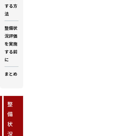
する方
法
整備状
況評価
を実施
する前
に
まとめ
整
備
状
況