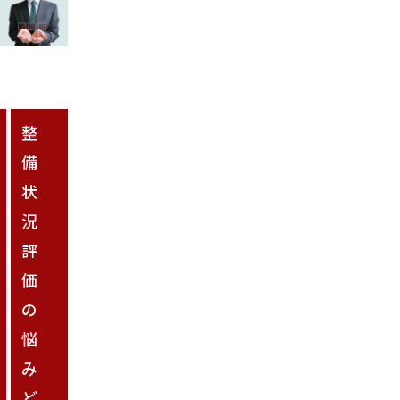
整
備
状
況
評
価
の
悩
み
ど