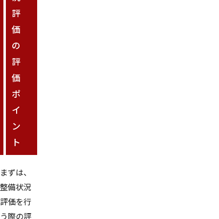
評
価
の
評
価
ポ
イ
ン
ト
まずは、
整備状況
評価を行
う際の評