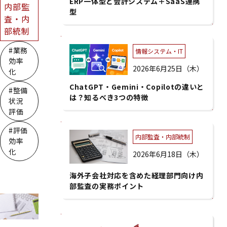
ERP一体型と会計システム＋SaaS連携
内部監
型
査・内
部統制
#業務
情報システム・IT
効率
2026年6月25日（木）
化
ChatGPT・Gemini・Copilotの違いと
#整備
は？知るべき3つの特徴
状況
評価
#評価
内部監査・内部統制
効率
化
2026年6月18日（木）
海外子会社対応を含めた経理部門向け内
部監査の実務ポイント