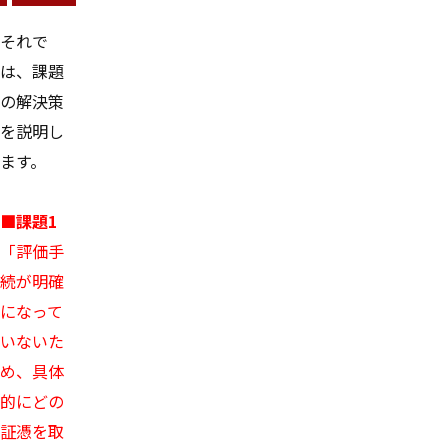
それで
は、課題
の解決策
を説明し
ます。
■課題1
「評価手
続が明確
になって
いないた
め、具体
的にどの
証憑を取