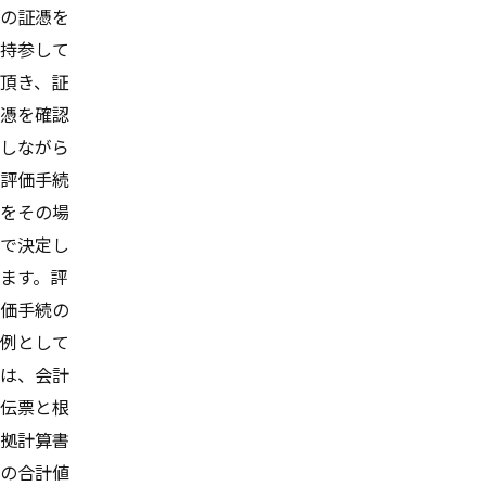
の証憑を
持参して
頂き、証
憑を確認
しながら
評価手続
をその場
で決定し
ます。評
価手続の
例として
は、会計
伝票と根
拠計算書
の合計値