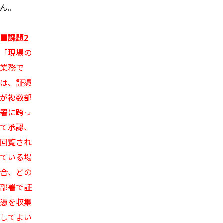
ん。
■課題2
「現場の
業務で
は、証憑
が複数部
署に跨っ
て承認、
回覧され
ている場
合、どの
部署で証
憑を収集
してよい