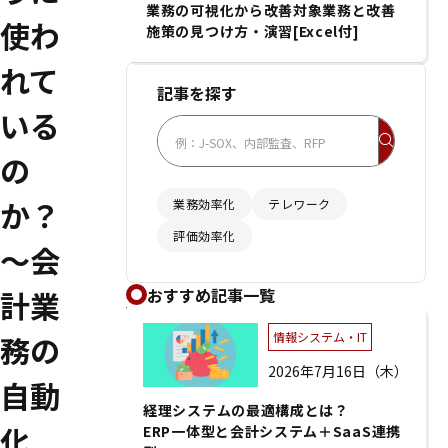
業務の可視化から改善対象業務と改善
使わ
施策の見つけ方・演習[Excel付]
れて
記事を探す
いる
の
か？
業務効率化
テレワーク
評価効率化
～会
おすすめ記事一覧
計業
情報システム・IT
務の
2026年7月16日（木）
自動
経理システムの最適構成とは？
化
ERP一体型と会計システム＋SaaS連携