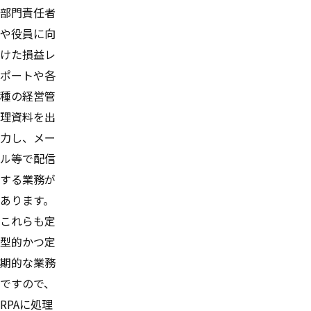
部門責任者
や役員に向
けた損益レ
ポートや各
種の経営管
理資料を出
力し、メー
ル等で配信
する業務が
あります。
これらも定
型的かつ定
期的な業務
ですので、
RPAに処理