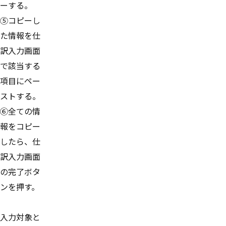
ーする。
⑤コピーし
た情報を仕
訳入力画面
で該当する
項目にペー
ストする。
⑥全ての情
報をコピー
したら、仕
訳入力画面
の完了ボタ
ンを押す。
入力対象と