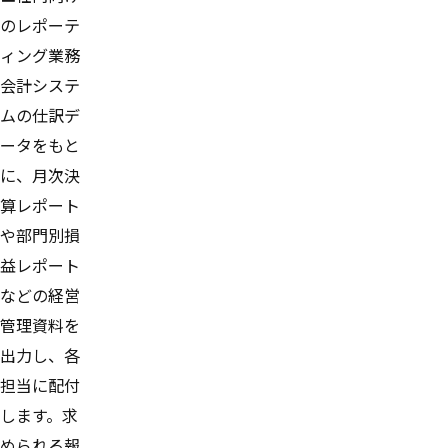
のレポーテ
ィング業務
会計システ
ムの仕訳デ
ータをもと
に、月次決
算レポート
や部門別損
益レポート
などの経営
管理資料を
出力し、各
担当に配付
します。求
められる報