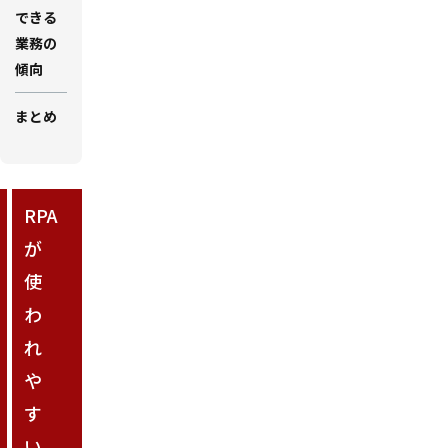
できる
業務の
傾向
まとめ
RPA
が
使
わ
れ
や
す
い