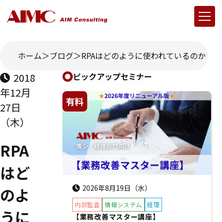
ホーム
ブログ
RPAはどのように使われているのか？
2018
ピックアップセミナー
年12月
有料
27日
（木）
RPA
はど
2026年8月19日（水）
のよ
内部監査
情報システム
経理
うに
【業務改善マスター講座】