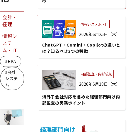
型
会計・
経理
情報システム・IT
2026年6月25日（木）
情報シ
ステ
ChatGPT・Gemini・Copilotの違いと
ム・IT
は？知るべき3つの特徴
#RPA
#会計
内部監査・内部統制
システ
2026年6月18日（木）
ム
海外子会社対応を含めた経理部門向け内
部監査の実務ポイント
経理部門向け