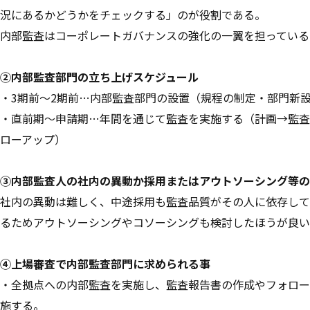
況にあるかどうかをチェックする」のが役割である。
内部監査はコーポレートガバナンスの強化の一翼を担っている
②内部監査部門の立ち上げスケジュール
・3期前～2期前…内部監査部門の設置（規程の制定・部門新
・直前期～申請期…年間を通じて監査を実施する（計画→監査
ローアップ）
③内部監査人の社内の異動か採用またはアウトソーシング等の
社内の異動は難しく、中途採用も監査品質がその人に依存して
るためアウトソーシングやコソーシングも検討したほうが良い
④上場審査で内部監査部門に求められる事
・全拠点への内部監査を実施し、監査報告書の作成やフォロー
施する。