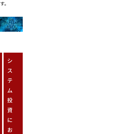
す。
シ
ス
テ
ム
投
資
に
お