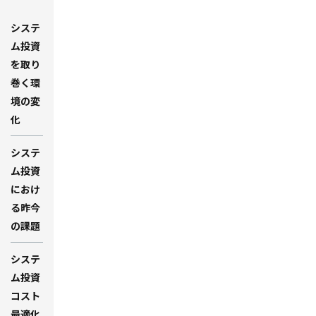
システ
ム投資
を取り
巻く環
境の変
化
システ
ム投資
におけ
る昨今
の課題
システ
ム投資
コスト
最適化