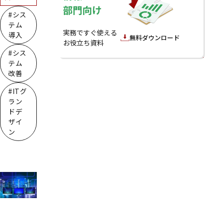
部門向け
#シス
テム
実務ですぐ使える
導入
無料ダウンロード
お役立ち資料
#シス
テム
改善
#ITグ
ラン
ドデ
ザイ
ン