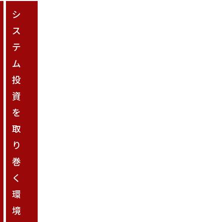
シ
ス
テ
ム
投
資
を
取
り
巻
く
環
境