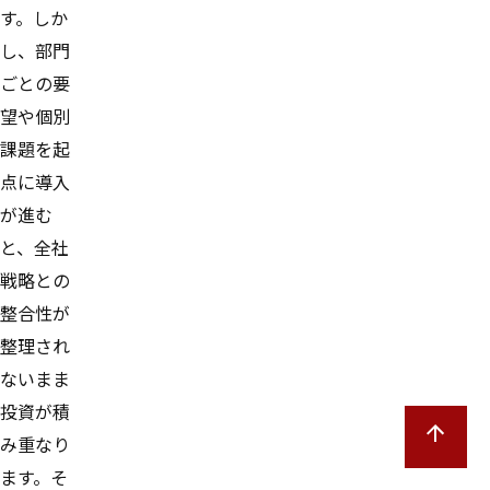
す。しか
し、部門
ごとの要
望や個別
課題を起
点に導入
が進む
と、全社
戦略との
整合性が
整理され
ないまま
投資が積
み重なり
ます。そ