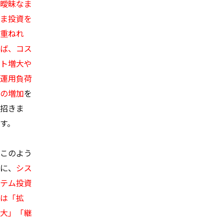
曖昧なま
ま投資を
重ねれ
ば、コス
ト増大や
運用負荷
の増加
を
招きま
す。
このよう
に、
シス
テム投資
は「拡
大」「継