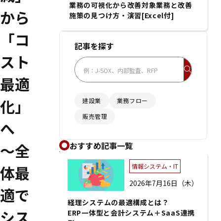
業務の可視化から改善対象業務と改善
から
施策の見つけ方・演習[Excel付]
「コ
記事を探す
スト
最適
化」
建設業
業務フロー
販売管理
へ
おすすめ記事一覧
～全
情報システム・IT
体最
2026年7月16日（木）
適で
経理システムの最適構成とは？
シス
ERP一体型と会計システム＋SaaS連携