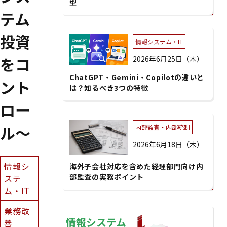
型
テム
投資
情報システム・IT
をコ
2026年6月25日（木）
ChatGPT・Gemini・Copilotの違いと
ント
は？知るべき3つの特徴
ロー
ル～
内部監査・内部統制
2026年6月18日（木）
情報シ
海外子会社対応を含めた経理部門向け内
部監査の実務ポイント
ステ
ム・IT
業務改
情報システム
善