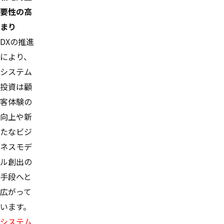
要性の高
まり
DXの推進
により、
システム
投資は顧
客体験の
向上や新
たなビジ
ネスモデ
ル創出の
手段へと
広がって
います。
システム