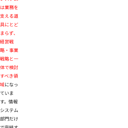
は業務を
支える道
具にとど
まらず、
経営戦
略・事業
戦略と一
体で検討
すべき領
域
になっ
ていま
す。情報
システム
部門だけ
で完結す