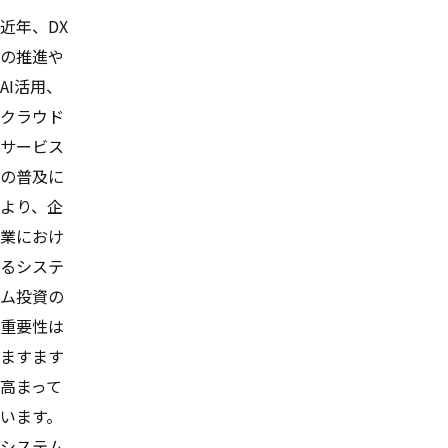
近年、DX
の推進や
AI活用、
クラウド
サービス
の普及に
より、企
業におけ
るシステ
ム投資の
重要性は
ますます
高まって
います。
システム