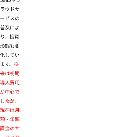
ラウドサ
ービスの
普及によ
り、投資
形態も変
化してい
ます。
従
来は初期
導入費用
が中心で
したが、
現在は月
額・年額
課金のサ