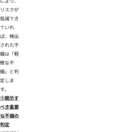
により、
リスクが
低減でき
ていれ
ば、検出
された不
備は「軽
微な不
備」と判
定しま
す。
⑤開示す
べき重要
な不備の
判定