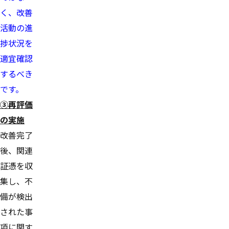
く、改善
活動の進
捗状況を
適宜確認
するべき
です。
③再評価
の実施
改善完了
後、関連
証憑を収
集し、不
備が検出
された事
項に関す