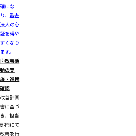
確にな
り、監査
法人の心
証を得や
すくなり
ます。
②改善活
動の実
施・進捗
確認
改善計画
書に基づ
き、担当
部門にて
改善を行