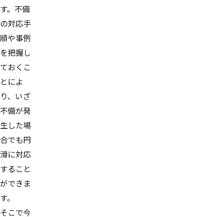
す。不備
の対応手
順や事例
を把握し
ておくこ
とによ
り、いざ
不備が発
生した場
合でも円
滑に対応
すること
ができま
す。
そこで今