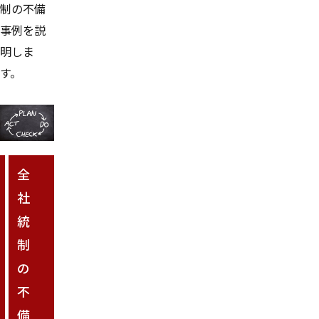
制の不備
事例を説
明しま
す。
全
社
統
制
の
不
備