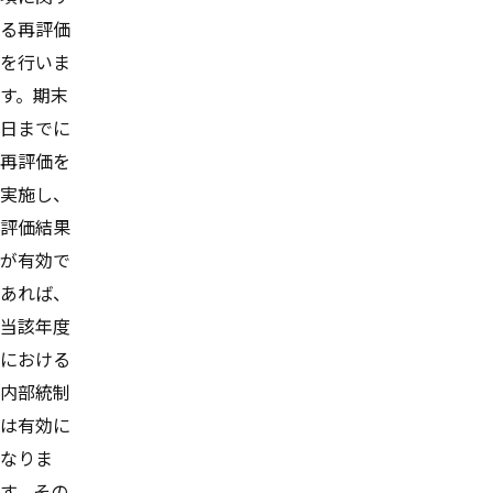
る再評価
を行いま
す。期末
日までに
再評価を
実施し、
評価結果
が有効で
あれば、
当該年度
における
内部統制
は有効に
なりま
す。その