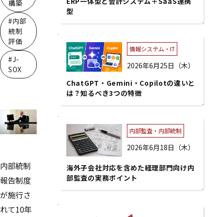
ERP一体型と会計システム＋SaaS連携
構築
型
#内部
統制
評価
情報システム・IT
#J-
2026年6月25日（木）
SOX
ChatGPT・Gemini・Copilotの違いと
は？知るべき3つの特徴
内部監査・内部統制
2026年6月18日（木）
内部統制
海外子会社対応を含めた経理部門向け内
部監査の実務ポイント
報告制度
が施行さ
れて10年