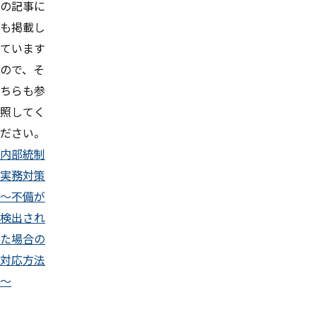
の記事に
も掲載し
ています
ので、そ
ちらも参
照してく
ださい。
内部統制
実務対策
～不備が
検出され
た場合の
対応方法
～