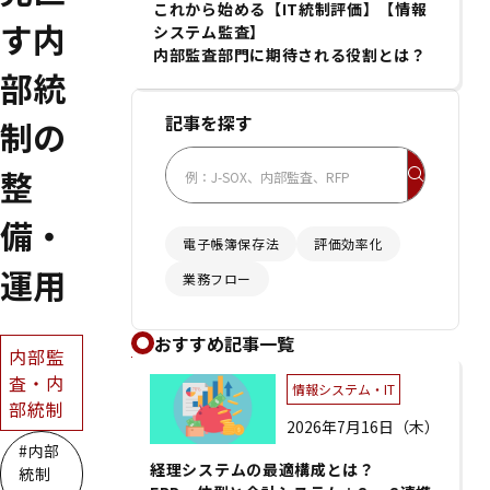
これから始める【IT統制評価】【情報
す内
システム監査】
内部監査部門に期待される役割とは？
部統
記事を探す
制の
整
備・
電子帳簿保存法
評価効率化
運用
業務フロー
おすすめ記事一覧
内部監
査・内
情報システム・IT
部統制
2026年7月16日（木）
#内部
経理システムの最適構成とは？
統制