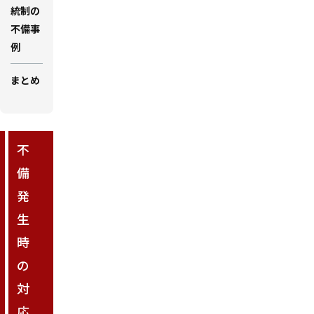
統制の
不備事
例
まとめ
不
備
発
生
時
の
対
応