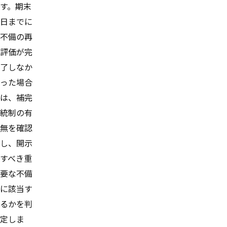
す。期末
日までに
不備の再
評価が完
了しなか
った場合
は、補完
統制の有
無を確認
し、開示
すべき重
要な不備
に該当す
るかを判
定しま