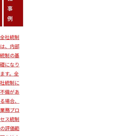
事
例
全社統制
は、内部
統制の基
礎になり
ます。全
社統制に
不備があ
る場合、
業務プロ
セス統制
の評価範