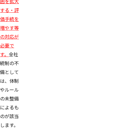
囲を拡大
する・評
価手続を
増やす等
の対応が
必要で
す。
全社
統制の不
備として
は、体制
やルール
の未整備
によるも
のが該当
します。