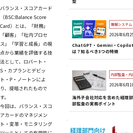
型
バランス・スコアカード
（BSC:Balance Score
情報システム・
Card）とは、「財務」
「顧客」「社内プロセ
2026年6月
ス」「学習と成長」の視
ChatGPT・Gemini・Copil
は？知るべき3つの特徴
点から業績を評価する技
法として、ロバート・
S・カプランとデビッ
内部監査・内
ト・P・ノートンによ
2026年6月
り、提唱されたもので
す。
海外子会社対応を含めた経理
部監査の実務ポイント
今回は、バランス・スコ
アカードのマネジメン
ト・変革・モニタリング
経理部門向け
ツールとしての有用性に