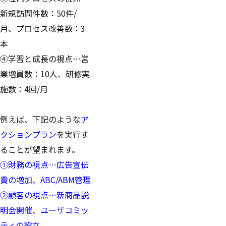
新規訪問件数：50件/
月、プロセス改善数：3
本
④学習と成長の視点…営
業増員数：10人、研修実
施数：4回/月
例えば、下記のような
ア
クションプラン
を実行す
ることが望まれます。
①財務の視点…広告宣伝
費の増加、ABC/ABM管理
②顧客の視点…新商品説
明会開催、ユーザコミッ
ティの設立