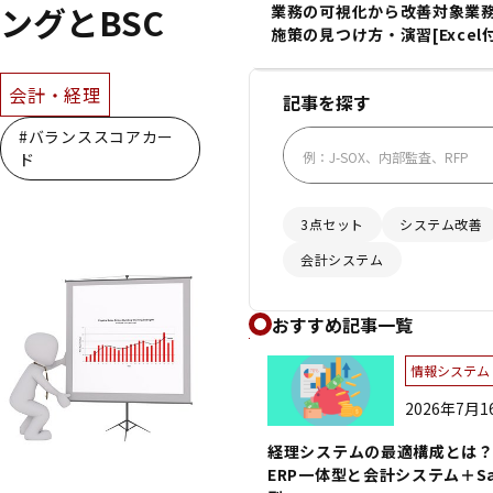
ングとBSC
業務の可視化から改善対象業
施策の見つけ方・演習[Excel付
会計・経理
記事を探す
#バランススコアカー
ド
3点セット
システム改善
会計システム
おすすめ記事一覧
情報システム・
2026年7月
経理システムの最適構成とは
ERP一体型と会計システム＋S