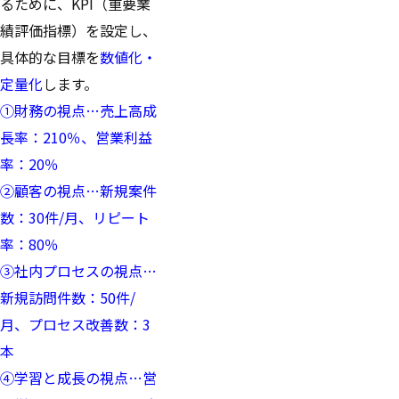
るために、KPI（重要業
績評価指標）を設定し、
具体的な目標を
数値化・
定量化
します。
①財務の視点…売上高成
長率：210％、営業利益
率：20％
②顧客の視点…新規案件
数：30件/月、リピート
率：80％
③社内プロセスの視点…
新規訪問件数：50件/
月、プロセス改善数：3
本
④学習と成長の視点…営