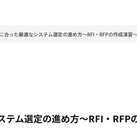
件に合った最適なシステム選定の進め方～RFI・RFPの作成演習
】
テム選定の進め方～RFI・RFP