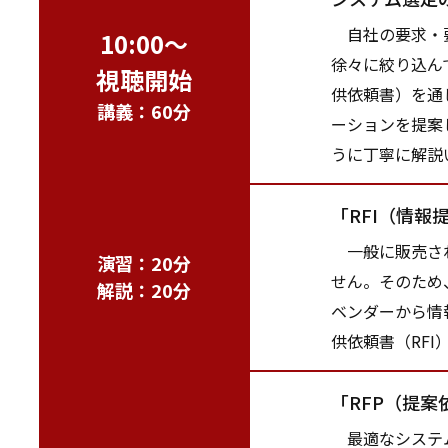
自社の要求・要
10:00～
徐々に絞り込ん
視聴開始
供依頼書）を通
講義：60分
ーションを提案
うに丁寧に解説
「RFI（情報
一般に販売され
演習：20分
せん。そのため
解説：20分
ベンダーから情
供依頼書（RF
「RFP（提
最適なシステム