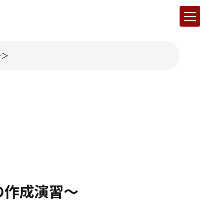
～
の作成演習～