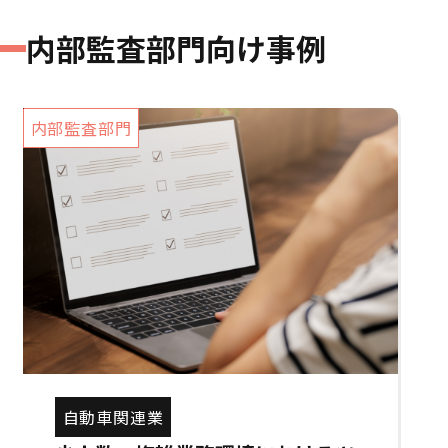
1000億円以上
～
内部監査部門向け事例
内部監査部門
自動車関連業