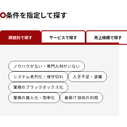
条件を指定して探す
課題別で探す
サービスで探す
売上規模で探す
100億円未満
100億円以上
500
ノウハウがない・専門人材がいない
内部監査部門向けサービス
～500億円未
億円
システム老朽化・保守切れ
経理部門向けサービス
人手不足・退職
満
以上
～
業務のブラックボックス化
情報システム部門向けサービス
1000
業務の属人化・効率化
部門共通向けサービス
最新IT技術の利用
億円
未満