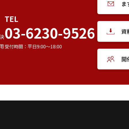
ま
TEL
03-6230-9526
資
決
用
受付時間：平日9:00～18:00
開