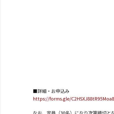
■詳細・お申込み
https://forms.gle/C2HSXJ88tR95Moa
なお、定員（30名）になり次第締切と