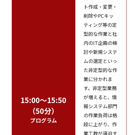
ト作成・変更・
削除やPCキッ
ティング等の定
型的な作業と社
内のIT企画の検
討や新規システ
ムの選定といっ
た非定型的な作
業に分かれま
す。非定型業務
が増えると、情
15:00～15:50
報システム部門
（50分）
の作業負荷は格
プログラム
段に上がり、作
業工数が逼迫す