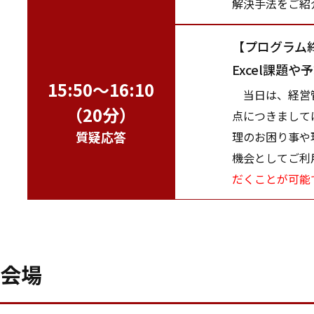
解決手法をご紹
【プログラム
Excel課題
15:50～16:10
当日は、経営管理
（20分）
点につきまして
質疑応答
理のお困り事や
機会としてご利
だくことが可能
会場