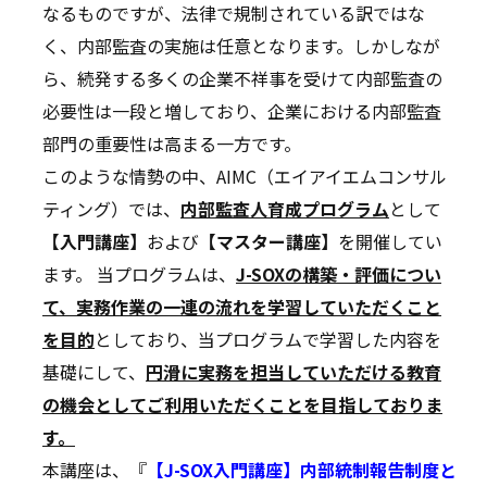
なるものですが、法律で規制されている訳ではな
く、内部監査の実施は任意となります。しかしなが
ら、続発する多くの企業不祥事を受けて内部監査の
必要性は一段と増しており、企業における内部監査
部門の重要性は高まる一方です。
このような情勢の中、AIMC（エイアイエムコンサル
ティング）では、
内部監査人育成プログラム
として
【入門講座】
および
【マスター講座】
を開催してい
ます。 当プログラムは、
J-SOXの構築・評価につい
て、実務作業の一連の流れを学習していただくこと
を目的
としており、当プログラムで学習した内容を
基礎にして、
円滑に実務を担当していただける教育
の機会としてご利用いただくことを目指しておりま
す。
本講座は、『
【J-SOX入門講座】内部統制報告制度と