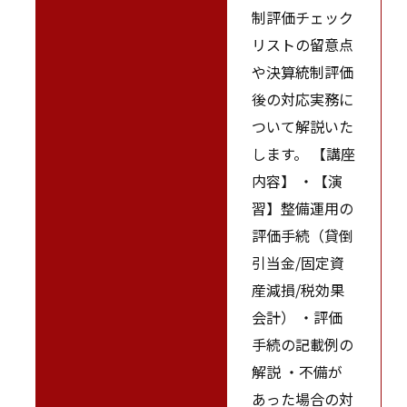
制評価チェック
リストの留意点
や決算統制評価
後の対応実務に
ついて解説いた
します。 【講座
内容】 ・【演
習】整備運用の
評価手続（貸倒
引当金/固定資
産減損/税効果
会計） ・評価
手続の記載例の
解説 ・不備が
あった場合の対