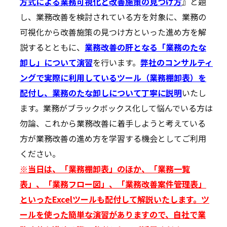
方式による業務可視化と改善施策の見つけ方
』と題
し、業務改善を検討されている方を対象に、業務の
可視化から改善施策の見つけ方といった進め方を解
説するとともに、
業務改善の肝となる「業務のたな
卸し」について演習
を行います。
弊社のコンサルティ
ングで実際に利用しているツール（業務棚卸表）を
配付し、業務のたな卸しについて丁寧に説明
いたし
ます。業務がブラックボックス化して悩んでいる方は
勿論、これから業務改善に着手しようと考えている
方が業務改善の進め方を学習する機会としてご利用
ください。
※当日は、「業務棚卸表」のほか、「業務一覧
表」、「業務フロー図」、「業務改善案件管理表」
といったExcelツールも配付して解説いたします。ツ
ールを使った簡単な演習がありますので、自社で業