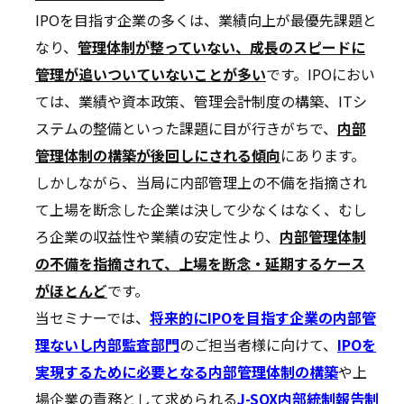
IPOを目指す企業の多くは、業績向上が最優先課題と
なり、
管理体制が整っていない、成長のスピードに
管理が追いついていないことが多い
です。IPOにおい
ては、業績や資本政策、管理会計制度の構築、ITシ
ステムの整備といった課題に目が行きがちで、
内部
管理体制の構築が後回しにされる傾向
にあります。
しかしながら、当局に内部管理上の不備を指摘され
て上場を断念した企業は決して少なくはなく、むし
ろ企業の収益性や業績の安定性より、
内部管理体制
の不備を指摘されて、上場を断念・延期するケース
がほとんど
です。
当セミナーでは、
将来的にIPOを目指す企業の内部管
理ないし内部監査部門
のご担当者様に向けて、
IPOを
実現するために必要となる内部管理体制の構築
や上
場企業の責務として求められる
J-
SOX内部統制報告制