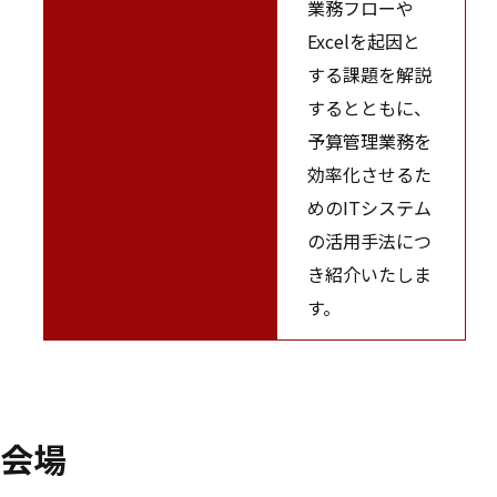
業務フローや
Excelを起因と
する課題を解説
するとともに、
予算管理業務を
効率化させるた
めのITシステム
の活用手法につ
き紹介いたしま
す。
会場