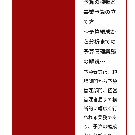
予算の種類と
事業予算の立
て方
～予算編成か
ら分析までの
予算管理業務
の解説～
予算管理は、現
場部門から予算
管理部門、経営
管理者層まで横
断的に幅広く行
われる業務であ
り、予算の編成