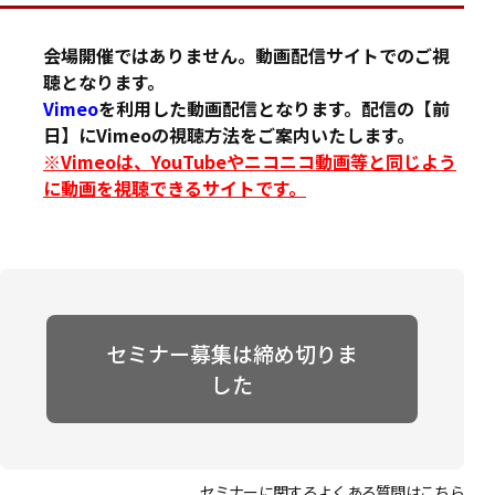
会場開催ではありません。動画配信サイトでのご視
聴となります。
Vimeo
を利用した動画配信となります。配信の【前
日】にVimeoの視聴方法をご案内いたします。
※Vimeoは、YouTubeやニコニコ動画等と同じよう
に動画を視聴できるサイトです。
セミナー募集は締め切りま
した
セミナーに関するよくある質問は
こちら