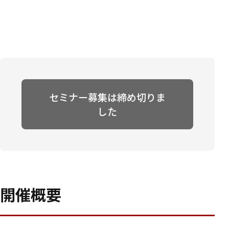
セミナー募集は締め切りま
した
開催概要