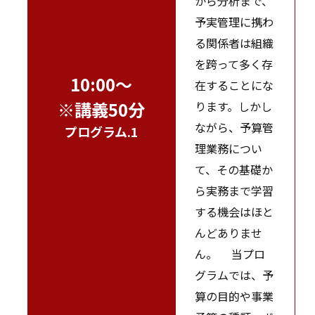
から分析まで、
予実管理に携わ
る関係者は組織
を跨って多く存
10:00～
在することにな
※講義50分
ります。しかし
ながら、予算管
プログラム.1
理業務につい
て、その基礎か
ら実務まで学習
する機会はほと
んどありませ
ん。 当プロ
グラムでは、予
算の目的や事業