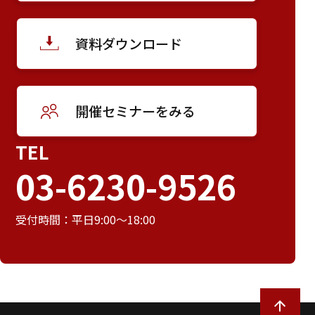
資料ダウンロード
開催セミナーをみる
TEL
03-6230-9526
受付時間：平日9:00～18:00