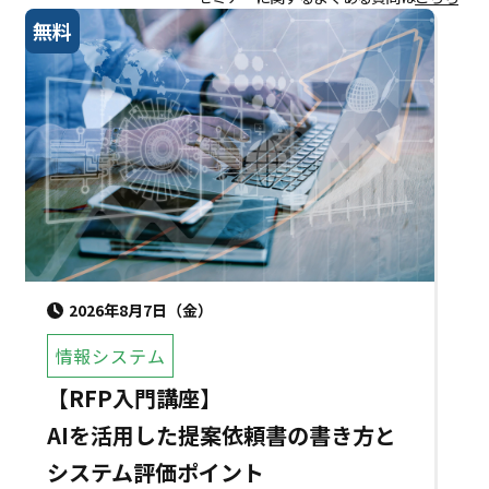
無料
2026年8月7日（金）
情報システム
【RFP入門講座】
AIを活用した提案依頼書の書き方と
システム評価ポイント