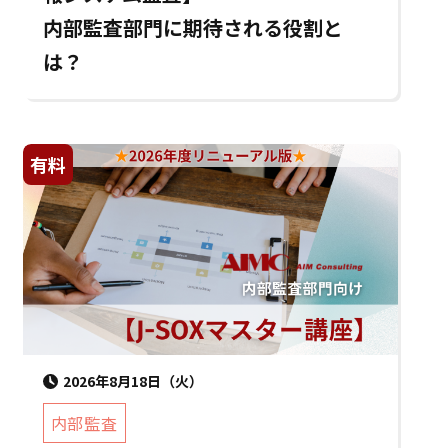
内部監査部門に期待される役割と
は？
有料
2026年8月18日（火）
内部監査