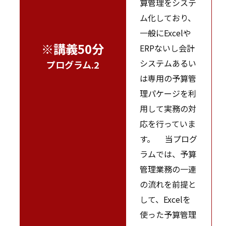
算管理をシステ
ム化しており、
一般にExcelや
※講義50分
ERPないし会計
システムあるい
プログラム.2
は専用の予算管
理パケージを利
用して実務の対
応を行っていま
す。 当プログ
ラムでは、予算
管理業務の一連
の流れを前提と
して、Excelを
使った予算管理