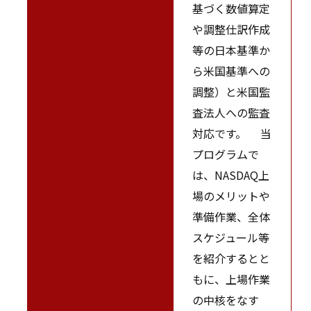
基づく数値算定
や調整仕訳作成
等の日本基準か
ら米国基準への
調整）と米国監
査法人への監査
対応です。 当
プログラムで
は、NASDAQ上
場のメリットや
準備作業、全体
スケジュール等
を紹介するとと
もに、上場作業
の中核をなす