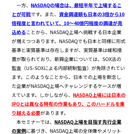
一方、
NASDAQの場合は、最短半年で上場するこ
とが可能
です。また、
資金調達額も日本の3倍から10
倍程度と言われていて、10～40億円程度の調達が見
込める
ことから、NASDAQ上場へ挑戦する日本企業
が増えつつあります。NASDAQでも日本と同様に形式
基準と実質基準は存在しますが、実質基準は緩和措
置が取られており、新興企業については、SOX法の
監査（US-SOXによる内部統制監査）が免除されてい
ます。このようなことから、日本での上場を断念し
た企業がNASDAQ上場へチャレンジするケースが増
えています。しかしながら、
NASDAQ上場には日本の
IPOとは異なる特有の作業もあり、このハードルを乗
り越える必要
があります。
本セミナーでは、
NASDAQ上場を目指す先行企業
の実例
に基づき、NASDAQ上場の全体像やメリット