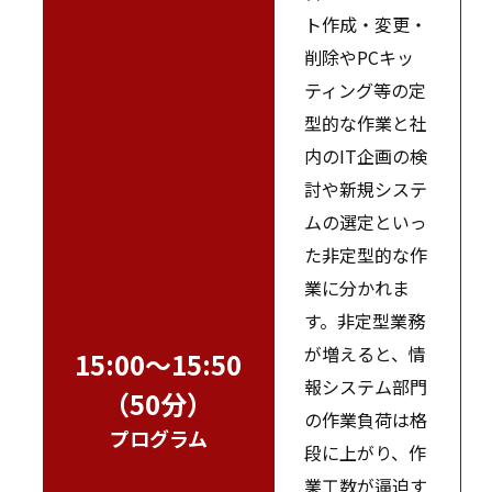
ト作成・変更・
削除やPCキッ
ティング等の定
型的な作業と社
内のIT企画の検
討や新規システ
ムの選定といっ
た非定型的な作
業に分かれま
す。非定型業務
が増えると、情
15:00～15:50
報システム部門
（50分）
の作業負荷は格
プログラム
段に上がり、作
業工数が逼迫す