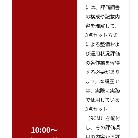
には、評価調書
の構成や記載内
容を理解して、
3点セット方式
による整備およ
び運用状況評価
の各作業を習得
する必要があり
ます。本講座で
は、実際に実務
で使用している
3点セット
（RCM）を配付
し、その評価項
10:00～
目の内容から評