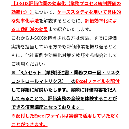
【J-SOX評価作業の効率化（業務プロセス統制評価の
効率化）】
について、
ケーススタディを用いて具体的
な効率化手法
を解説
するとともに、
評価
効率化によ
る工数削減の効果
まで紹介いたします。
これからJ-SOXを担当される方は勿論、すでに評価
実務を担当している方でも評価作業を振り返るとと
もに、他社事例や効率化対策を検証する機会として
ご利用ください。
※「3点セット（業務記述書・業務フロー図・リスク
コントロールマトリクス）」の
Excelファイルを配付
して詳細に解説いたします。実際に評価内容を記入
してみることで、評価実務の全般を体験することが
できる演習講座となっております。
※配付したExcelファイルは実務で活用していただく
ことができます。