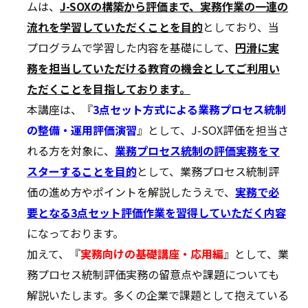
ムは、
J-SOXの構築から評価まで、実務作業の一連の
流れを学習していただくことを目的
としており、当
プログラムで学習した内容を基礎にして、
円滑に実
務を担当していただける教育の機会としてご利用い
ただくことを目指しております。
本講座は、『
3点セット方式による
業務
プロセス統制
の整備・運用評価演習
』として、J-SOX評価を担当さ
れる方を対象に、
業務プロセス統制の評価実務をマ
スターすることを目的
として、業務プロセス統制評
価の進め方やポイントを解説したうえで、
実務で必
要となる3点セット評価作業を習得していただく内容
になっております。
加えて、『
実務向けの基礎講座・応用編
』として、業
務プロセス統制評価実務の留意点や課題についても
解説いたします。多くの企業で課題として抱えている