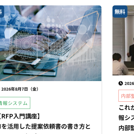
料
無料
20
2026年8月7日（金）
内部
情報システム
これ
【RFP入門講座】
報シ
AIを活用した提案依頼書の書き方と
内部