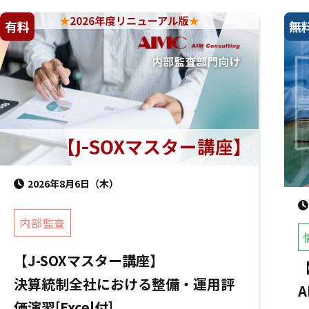
有料
無
2026年8月6日（木）
内部監査
【J-SOXマスター講座】
決算統制全社における整備・運用評
価演習[Excel付]