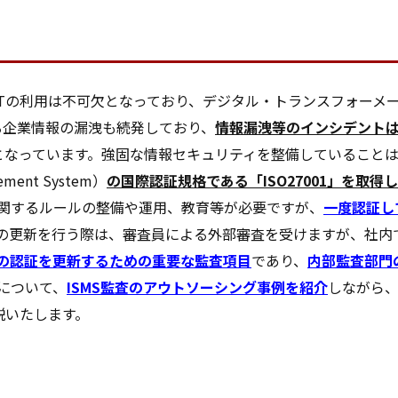
Tの利用は不可欠となっており、デジタル・トランスフォーメー
る企業情報の漏洩も続発しており、
情報漏洩等のインシデント
となっています。強固な情報セキュリティを整備していること
gement System）
の国際認証規格である「ISO27001」を取
に関するルールの整備や運用、教育等が必要ですが、
一度認証し
認証の更新を行う際は、審査員による外部審査を受けますが、社
MSの認証を更新するための重要な監査項目
であり、
内部監査部門
について、
ISMS監査のアウトソーシング事例を紹介
しながら、
説いたします。