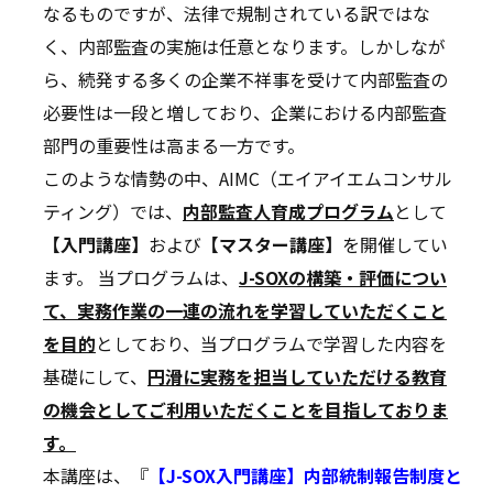
なるものですが、法律で規制されている訳ではな
く、内部監査の実施は任意となります。しかしなが
ら、続発する多くの企業不祥事を受けて内部監査の
必要性は一段と増しており、企業における内部監査
部門の重要性は高まる一方です。
このような情勢の中、AIMC（エイアイエムコンサル
ティング）では、
内部監査人育成プログラム
として
【入門講座】
および
【マスター講座】
を開催してい
ます。 当プログラムは、
J-SOXの構築・評価につい
て、実務作業の一連の流れを学習していただくこと
を目的
としており、当プログラムで学習した内容を
基礎にして、
円滑に実務を担当していただける教育
の機会としてご利用いただくことを目指しておりま
す。
本講座は、『
【J-SOX入門講座】内部統制報告制度と