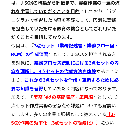
は、
J-SOXの構築から評価まで、実務作業の一連の流
れを学習していただくことを目的
としており、当プ
ログラムで学習した内容を基礎にして、
円滑に実務
を担当していただける教育の機会としてご利用いた
だくことを目指しております。
今回は、『
3点セット（業務記述書・業務フロー図・
RCM）の作成演習
』として、J-SOXを担当される方
を対象に、
業務プロセス統制における3点セットの内
容を理解し、3点セットの作成方法を体験
することに
より、
これから3点セットを作成・更新するために必
要な知識を習得
していただく内容になっております。
加えて、『
実務向けの基礎講座・応用編
』として、3
点セット作成実務の留意点や課題についても解説い
たします。多くの企業で課題として抱えている
【J-
SOX作業の効率化（3点セットの簡素化）】
につい