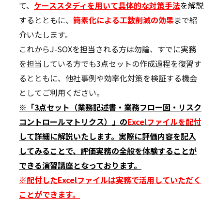
て、
ケーススタディを用いて具体的な対策手法
を解説
するとともに、
簡素
化による工数削減の効果
まで紹
介いたします。
これからJ-SOXを担当される方は勿論、すでに実務
を担当している方でも3点セットの作成過程を復習す
るとともに、他社事例や効率化対策を検証する機会
としてご利用ください。
※「3点セット（業務記述書・業務フロー図・リスク
コントロールマトリクス）」の
Excelファイルを配付
して詳細に解説いたします。実際に評価内容を記入
してみることで、評価実務の全般を体験することが
できる演習講座となっております。
※配付したExcelファイルは実務で活用していただく
ことができます。