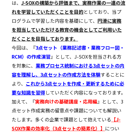
は、
J-SOXの構築から評価まで、実務作業の一連の流
れを学習していただくことを目的
としており、当プ
ログラムで学習した内容を基礎にして、
円滑に実務
を担当していただける教育の機会としてご利用いた
だくことを目指しております。
今回は、『
3点セット（業務記述書・業務フロー図・
RCM）の作成演習
』として、J-SOXを担当される方
を対象に、
業務プロセス統制における3点セットの内
容を理解し、3点セットの作成方法を体験
することに
より、
これから3点セットを作成・更新するために必
要な知識を習得
していただく内容になっております。
加えて、『
実務向けの基礎講座・応用編
』として、3
点セット作成実務の留意点や課題についても解説い
たします。多くの企業で課題として抱えている
【J-
SOX作業の効率化（3点セットの簡素化）】
につい