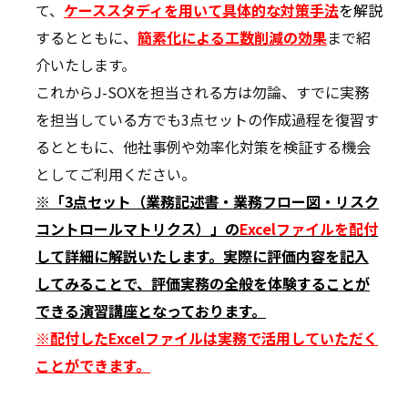
て、
ケーススタディを用いて具体的な対策手法
を解説
するとともに、
簡素
化による工数削減の効果
まで紹
介いたします。
これからJ-SOXを担当される方は勿論、すでに実務
を担当している方でも3点セットの作成過程を復習す
るとともに、他社事例や効率化対策を検証する機会
としてご利用ください。
※「3点セット（業務記述書・業務フロー図・リスク
コントロールマトリクス）」の
Excelファイルを配付
して詳細に解説いたします。実際に評価内容を記入
してみることで、評価実務の全般を体験することが
できる演習講座となっております。
※配付したExcelファイルは実務で活用していただく
ことができます。