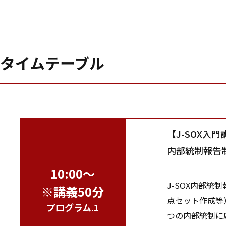
タイムテーブル
【J-SOX入門
内部統制報告制
10:00～
J-SOX内部統
※講義50分
点セット作成等
プログラム.1
つの内部統制に