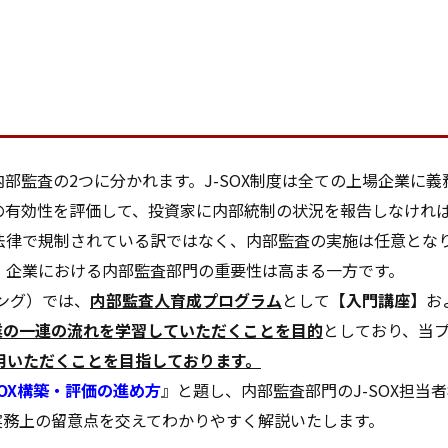
内部監査の2つに分かれます。J-SOX制度は全ての上場企業に
みの有効性を評価して、投資家に内部統制の状況を報告しなけれ
法律で規制されている訳ではなく、内部監査の実施は任意とな
、企業における内部監査部門の重要性は高まる一方です。
ング）では、
内部監査人育成プログラム
として
【入門講座】
お
作業の一連の流れを学習していただくことを目的
としており、当
用いただくことを目指しております。
SOX構築・評価の進め方
』と題し、内部監査部門のJ-SOX担当
実務上の留意点を交えてわかりやすく解説いたします。