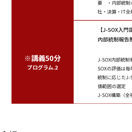
要 ・内部統制
社・決算・IT
【J-SOX入門
内部統制報告制
※講義50分
J-SOX内部
プログラム.2
SOXの評価は
統制に応じたJ
価範囲の選定 
J-SOX構築（