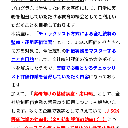
プログラムで学習した内容を基礎にして、
円滑に実
務を担当していただける教育の機会としてご利用い
ただくことを目指しております。
本講座は、『
チェックリスト方式による全社統制の
整備・運用評価演習
』として、J-SOX評価を担当され
る方を対象に、全社統制の
評価実務をマスターする
ことを目的
として、全社統制評価の進め方やポイン
トを解説したうえで、
実務で必要となるチェックリ
スト評価作業を習得していただく内容
になっており
ます。
加えて、『
実務向けの基礎講座・応用編
』として、全
社統制評価実務の留意点や課題についても解説いた
します。多くの企業で課題として抱えている
【J-SOX
評価作業の効率化（全社統制評価の効率化）】
につ
いて、
ケーススタディを用いて具体的な効率化手法
を