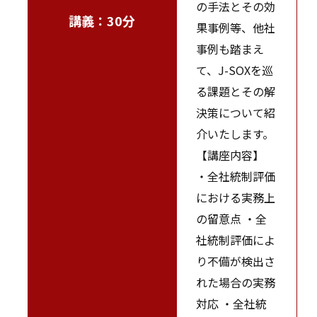
の手法とその効
講義：30分
果事例等、他社
事例も踏まえ
て、J-SOXを巡
る課題とその解
決策について紹
介いたします。
【講座内容】
・全社統制評価
における実務上
の留意点 ・全
社統制評価によ
り不備が検出さ
れた場合の実務
対応 ・全社統