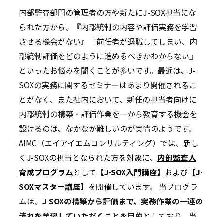
内部監査部門の管理者の方や新たにJ-SOX担当にな
られた方から、『内部統制の内容や評価実務を学習
させる機会がない』『前任者が退職してしまい、内
部統制評価をどのように進めるべきかわからない』
といったお悩みを聞くことが多いです。最近は、J-
SOXの実務に関するセミナーはあまり開催されるこ
とがなく、また社内において、新任の担当者向けに
内部統制の構築・評価作業を一から教育する機会を
設けるのは、なかなか難しいのが実情のようです。
AIMC（エイアイエムコンサルティング）で
は、新し
くJ-SOXの担当となられた方を対象に、
内部監査人
育成プログラム
として
【J-SOX入門講座】
および
【J-
SOXマスター講座】
を開催し
ています。 当プログラ
ムは、
J-SOXの構築から評価まで、実務作業の一連の
流れを学習していただくことを目的
としており、当