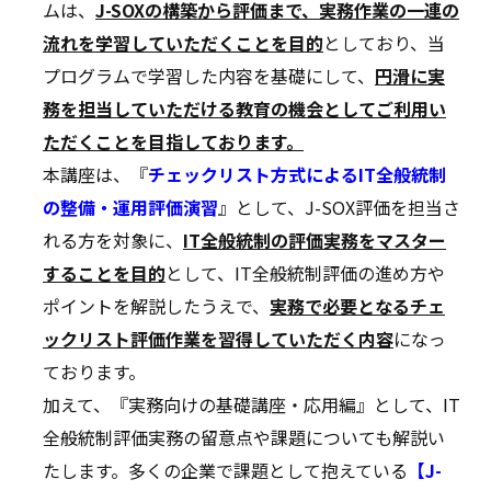
ムは、
J-SOXの構築から評価まで、実務作業の一連の
流れを学習していただくことを目的
としており、当
プログラムで学習した内容を基礎にして、
円滑に実
務を担当していただける教育の機会としてご利用い
ただくことを目指しております。
本講座は、『
チェックリスト方式による
IT
全般統制
の整備・運用評価演習
』として、J-SOX評価を担当さ
れる方を対象に、
IT全般統制の評価実務をマスター
することを目的
として、IT全般統制評価の進め方や
ポイントを解説したうえで、
実務で必要となるチェ
ックリスト評価作業を習得していただく内容
になっ
ております。
加えて、『実務向けの基礎講座・応用編』として、IT
全般統制評価実務の留意点や課題についても解説い
たします。多くの企業で課題として抱えている
【J-