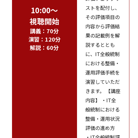
ストを配付し、
10:00～
その評価項目の
視聴開始
内容から評価結
講義：70分
果の記載例を解
演習：120分
説するととも
解説：60分
に、IT全般統制
における整備・
運用評価手続を
演習していただ
きます。 【講座
内容】 ・IT全
般統制における
整備・運用状況
評価の進め方
・IT全般統制評