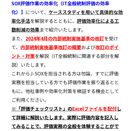
SOX評価作業の効率化（IT全般統制評価の効率
化）】
について、
ケーススタディを用いて具体的な効
率化手法
を解説するとともに、
評価
効率化による工
数削減の効果
まで紹介いたします。
また、
2024年4月の内部統制実施基準の改訂
を受け
て、
内部統制実施基準改訂の概要
および
改訂のポイ
ント・対策
を解説（IT全般統制に関連する部分を解
説）いたします。
これからJ-SOXを担当される方は勿論、すでに評価
実務を担当している方でも評価作業を振り返るとと
もに、他社事例や効率化対策を検証する機会として
ご利用ください。
※「評価チェックリスト」の
Excelファイルを配付
し
て詳細に解説いたします。実際に評価内容を記入し
てみることで、評価実務の全般を体験することがで