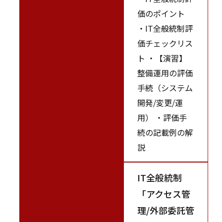
価のポイント
・IT全般統制評
価チェックリス
ト ・【演習】
整備運用の評価
手続（システム
開発/変更/運
用） ・評価手
続の記載例の解
説
IT全般統制
「アクセス管
理/外部委託管