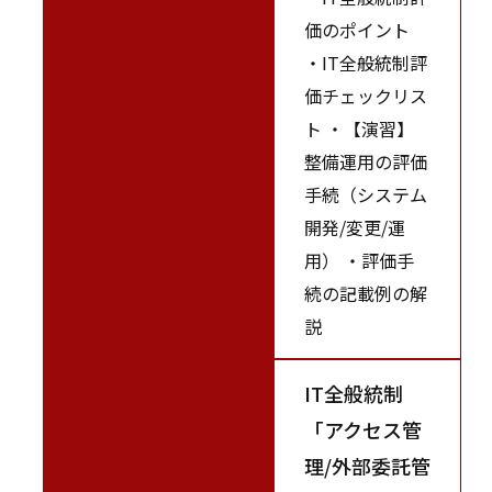
価のポイント
・IT全般統制評
価チェックリス
ト ・【演習】
整備運用の評価
手続（システム
開発/変更/運
用） ・評価手
続の記載例の解
説
IT全般統制
「アクセス管
理/外部委託管