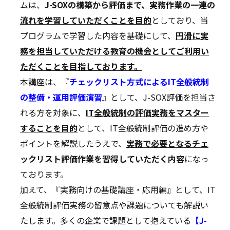
ムは、
J-SOXの構築から評価まで、実務作業の一連の
流れを学習していただくことを目的
としており、当
プログラムで学習した内容を基礎にして、
円滑に実
務を担当していただける教育の機会としてご利用い
ただくことを目指しております。
本講座は、『
チェックリスト方式による
IT
全般統制
の整備・運用評価演習
』として、J-SOX評価を担当さ
れる方を対象に、
IT全般統制の評価実務をマスター
することを目的
として、IT全般統制評価の進め方や
ポイントを解説したうえで、
実務で必要となるチェ
ックリスト評価作業を習得していただく内容
になっ
ております。
加えて、『実務向けの基礎講座・応用編』として、IT
全般統制評価実務の留意点や課題についても解説い
たします。多くの企業で課題として抱えている
【J-