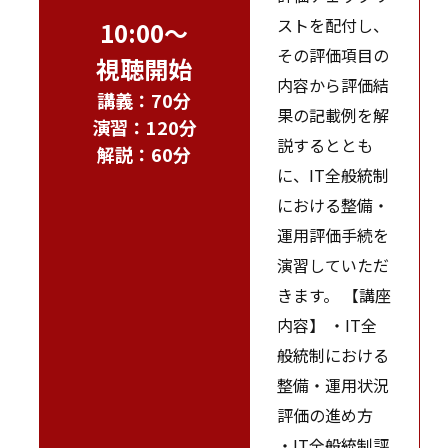
ストを配付し、
10:00～
その評価項目の
視聴開始
内容から評価結
講義：70分
果の記載例を解
演習：120分
説するととも
解説：60分
に、IT全般統制
における整備・
運用評価手続を
演習していただ
きます。 【講座
内容】 ・IT全
般統制における
整備・運用状況
評価の進め方
・IT全般統制評