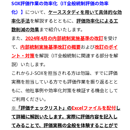
SOX評価作業の効率化（IT全般統制評価の効率
化）】
について、
ケーススタディを用いて具体的な効
率化手法
を解説するとともに、
評価
効率化による工
数削減の効果
まで紹介いたします。
また、
2024年4月の内部統制実施基準の改訂
を受け
て、
内部統制実施基準改訂の概要
および
改訂のポイ
ント・対策
を解説（IT全般統制に関連する部分を解
説）いたします。
これからJ-SOXを担当される方は勿論、すでに評価
実務を担当している方でも評価作業を振り返るとと
もに、他社事例や効率化対策を検証する機会として
ご利用ください。
※「評価チェックリスト」の
Excelファイルを配付
し
て詳細に解説いたします。実際に評価内容を記入し
てみることで、評価実務の全般を体験することがで