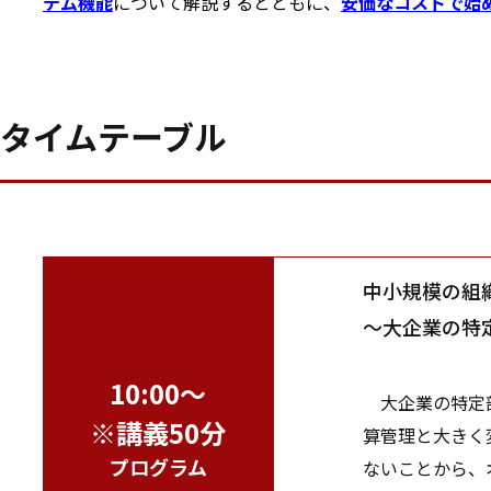
テム機能
について解説するとともに、
安価なコストで始め
タイムテーブル
中小規模の組
～大企業の特
10:00～
大企業の特定部
※講義50分
算管理と大きく
プログラム
ないことから、