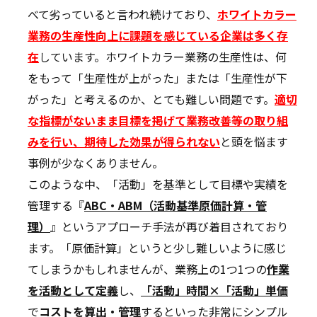
べて劣っていると言われ続けており、
ホワイトカラー
業務の生産性向上に課題を感じている企業は多く存
在
しています。ホワイトカラー業務の生産性は、何
をもって「生産性が上がった」または「生産性が下
がった」と考えるのか、とても難しい問題です。
適切
な指標がないまま目標を掲げて業務改善等の取り組
みを行い、期待した効果が得られない
と頭を悩ます
事例が少なくありません。
このような中、「活動」を基準として目標や実績を
管理する『
ABC・ABM（活動基準原価計算・管
理）
』というアプローチ手法が再び着目されており
ます。「原価計算」というと少し難しいように感じ
てしまうかもしれませんが、業務上の1つ1つの
作業
を活動として定義
し、
「
活動」時間×「活動」単価
で
コストを算出・管理
するといった非常にシンプル