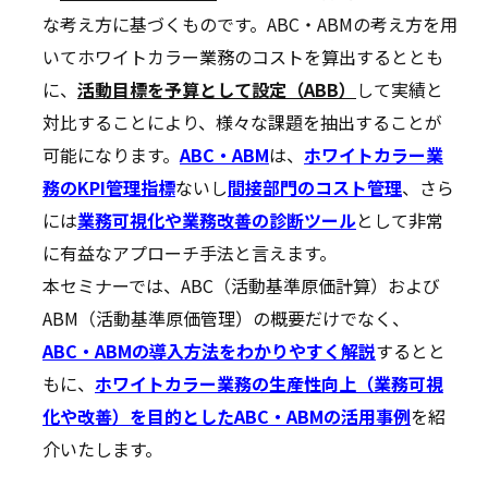
な考え方に基づくものです。ABC・ABMの考え方を用
いてホワイトカラー業務のコストを算出するととも
に、
活動目標を予算として設定（ABB）
して実績と
対比することにより、様々な課題を抽出することが
可能になります。
ABC・ABM
は、
ホワイトカラー業
務のKPI管理指標
ないし
間接部門のコスト管理
、さら
には
業務可視化や業務改善の診断ツール
として非常
に有益なアプローチ手法と言えます。
本セミナーでは、ABC（活動基準原価計算）および
ABM（活動基準原価管理）の概要だけでなく、
ABC・ABMの導入方法をわかりやすく解説
するとと
もに、
ホワイトカラー業務の生産性向上（業務可視
化や改善）を目的としたABC・ABMの活用事例
を紹
介いたします。