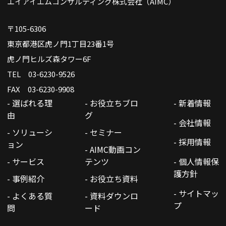
エイアイエムコンサルティング株式会社（AIMC）
〒105-6306
東京都港区虎ノ門1丁目23番1号
虎ノ門ヒルズ森タワー6F
TEL 03-6230-9526
FAX 03-6230-9908
- 選ばれる理
- お役立ちブロ
- 新着情報
由
グ
- 会社情報
- ソリューシ
- セミナー
- 採用情報
ョン
- AIMC動画コン
- サービス
テンツ
- 個人情報保
護方針
- 事例紹介
- お役立ち資料
- サイトマッ
- よくある質
- 資料ダウンロ
プ
問
ード