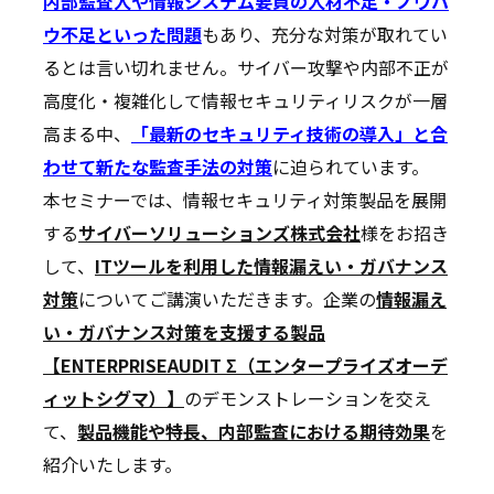
内部監査人や情報システム要員の人材不足・ノウハ
ウ不足といった問題
もあり、充分な対策が取れてい
るとは言い切れません。サイバー攻撃や内部不正が
高度化・複雑化して情報セキュリティリスクが一層
高まる中、
「最新のセキュリティ技術の導入」と合
わせて新たな監査手法の対策
に迫られています。
本セミナーでは、情報セキュリティ対策製品を展開
する
サイバーソリューションズ株式会社
様をお招き
して、
ITツールを利用した情報漏えい・ガバナンス
対策
についてご講演いただきます。企業の
情報漏え
い・ガバナンス対策を支援する製品
【ENTERPRISEAUDIT Σ（エンタープライズオーデ
ィットシグマ）】
のデモンストレーションを交え
て、
製品機能や特長、内部監査における期待効果
を
紹介いたします。