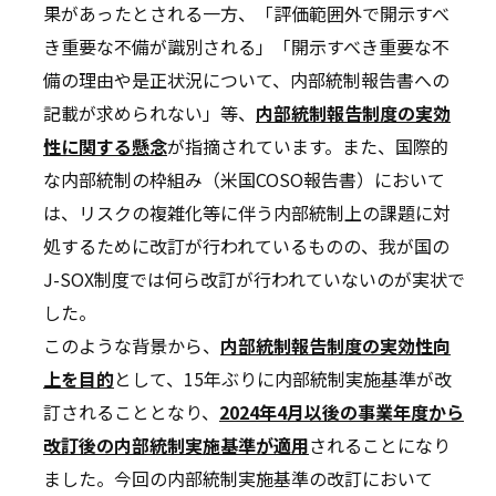
果があったとされる一方、「評価範囲外で開示すべ
き重要な不備が識別される」「開示すべき重要な不
備の理由や是正状況について、内部統制報告書への
記載が求められない」等、
内部統制報告制度の実効
性に関する懸念
が指摘されています。また、国際的
な内部統制の枠組み（米国COSO報告書）において
は、リスクの複雑化等に伴う内部統制上の課題に対
処するために改訂が行われているものの、我が国の
J-SOX制度では何ら改訂が行われていないのが実状で
した。
このような背景から、
内部統制報告制度の実効性向
上を目的
として、15年ぶりに内部統制実施基準が改
訂されることとなり、
2024年4月以後の事業年度から
改訂後の内部統制実施基準が適用
されることになり
ました。今回の内部統制実施基準の改訂において