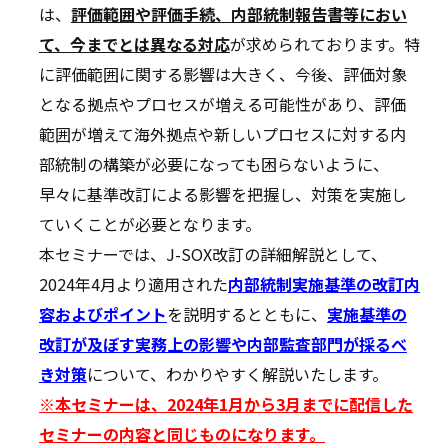
は、
評価範囲や評価手続、内部統制報告書等におい
て、今までとは異なる対応
が求められております。特
に評価範囲に関する影響は大きく、今後、評価対象
となる拠点やプロセスが増える可能性があり、評価
範囲が増えて海外拠点や新しいプロセスに対する内
部統制の構築が必要になっても困らないように、
早々に基準改訂による影響を把握し、対策を実施し
ていくことが必要となります。
本セミナーでは、J-SOX改訂の詳細解説として、
2024年4月より適用された
内部統制実施基準の改訂内
容およびポイント
を説明するとともに、
実施基準の
改訂が及ぼす実務上の影響や内部監査部門が採るべ
き対策
について、わかりやすく解説いたします。
※本セミナーは、2024年1月から3月までに配信した
セミナーの内容と同じものになります。