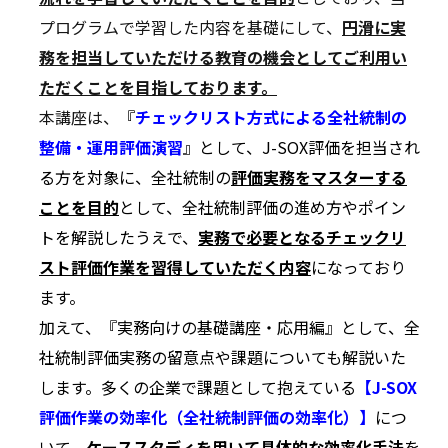
プログラムで学習した内容を基礎にして、
円滑に実
務を担当していただける教育の機会としてご利用い
ただくことを目指しております。
本講座は、
『
チェックリスト方式による全社統制の
整備・運用評価演習
』として、J-SOX評価を担当され
る方を対象に、全社統制の
評価実務をマスターする
ことを目的
として、全社統制評価の進め方やポイン
トを解説したうえで、
実務で必要となるチェックリ
スト評価作業を習得していただく内容
になっており
ます。
加えて、『実務向けの基礎講座・応用編』として、全
社統制評価実務の留意点や課題についても解説いた
します。多くの企業で課題として抱えている
【J-SOX
評価作業の効率化（全社統制評価の効率化）】
につ
いて、
ケーススタディを用いて具体的な効率化手法
を