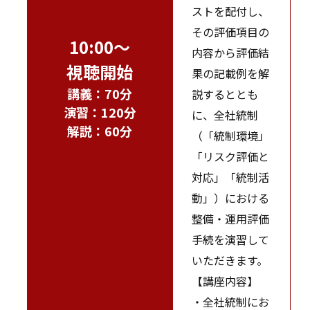
ストを配付し、
その評価項目の
10:00～
内容から評価結
視聴開始
果の記載例を解
講義：70分
説するととも
演習：120分
に、全社統制
解説：60分
（「統制環境」
「リスク評価と
対応」「統制活
動」）における
整備・運用評価
手続を演習して
いただきます。
【講座内容】
・全社統制にお