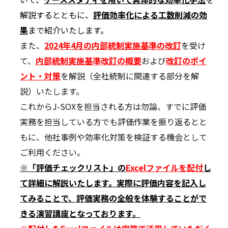
解説するとともに、
評価
効率化による工数削減の効
果
まで紹介いたします。
また、
2024年4月の内部統制実施基準の改訂
を受け
て、
内部統制実施基準改訂の概要
および
改訂のポイ
ント・対策
を解説（全社統制に関連する部分を解
説）いたします。
これからJ-SOXを担当される方は勿論、すでに評価
実務を担当している方でも評価作業を振り返るとと
もに、他社事例や効率化対策を検証する機会として
ご利用ください。
※「評価チェックリスト」の
Excelファイルを配付
し
て詳細に解説いたします。実際に評価内容を記入し
てみることで、評価実務の全般を体験することがで
きる演習講座となっております。