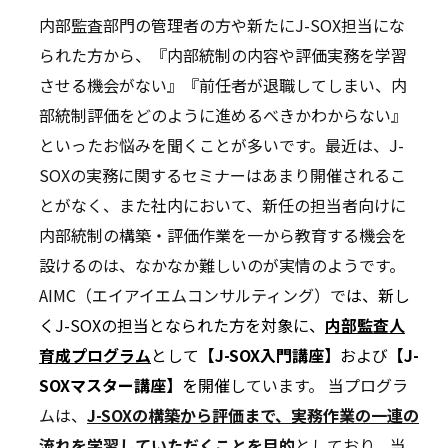
内部監査部門の管理者の方や新たにJ-SOX担当にな
られた方から、『内部統制の内容や評価実務を学習
させる機会がない』『前任者が退職してしまい、内
部統制評価をどのように進めるべきかわからない』
といったお悩みを聞くことが多いです。最近は、J-
SOXの実務に関するセミナーはあまり開催されるこ
とがなく、また社内において、新任の担当者向けに
内部統制の構築・評価作業を一から教育する機会を
設けるのは、なかなか難しいのが実情のようです。
AIMC（エイアイエムコンサルティング）で
は、新し
くJ-SOXの担当となられた方を対象に、
内部監査人
育成プログラム
として
【J-SOX入門講座】
および
【J-
SOXマスター講座】
を開催し
ています。 当プログラ
ムは、
J-SOXの構築から評価まで、実務作業の一連の
流れを学習していただくことを目的
としており、当