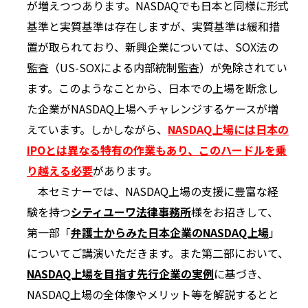
が増えつつあります。NASDAQでも日本と同様に形式
基準と実質基準は存在しますが、実質基準は緩和措
置が取られており、新興企業については、SOX法の
監査（US-SOXによる内部統制監査）が免除されてい
ます。このようなことから、日本での上場を断念し
た企業がNASDAQ上場へチャレンジするケースが増
えています。しかしながら、
NASDAQ上場には日本の
IPOとは異なる特有の作業もあり、このハードルを乗
り越える必要
があります。
本セミナーでは、NASDAQ上場の支援に豊富な経
験を持つ
シティユーワ法律事務所
様をお招きして、
第一部「
弁護士からみた日本企業のNASDAQ上場
」
についてご講演いただきます。また第二部において、
NASDAQ上場を目指す先行企業の実例
に基づき、
NASDAQ上場の全体像やメリット等を解説するとと