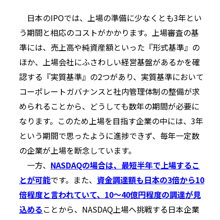
日本のIPOでは、上場の準備に少なくとも3年とい
う期間と相応のコストがかかります。上場審査の基
準には、売上高や純資産額といった『形式基準』の
ほか、上場会社にふさわしい経営基盤があるかを確
認する『実質基準』の2つがあり、実質基準において
コーポレートガバナンスと社内管理体制の整備が求
められることから、どうしても数年の期間が必要に
なります。このため上場を目指す企業の中には、3年
という期間で思ったように進捗できず、毎年一定数
の企業が上場を断念しています。
一方、
NASDAQの場合は、最短半年で上場するこ
とが可能
です。また、
資金調達額も日本の3倍から10
倍程度と言われていて、10～40億円程度の調達が見
込める
ことから、NASDAQ上場へ挑戦する日本企業