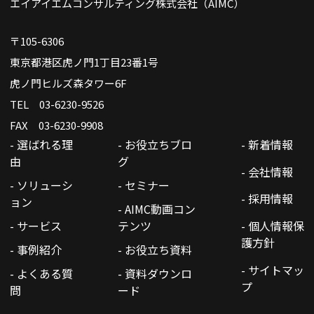
エイアイエムコンサルティング株式会社（AIMC）
〒105-6306
東京都港区虎ノ門1丁目23番1号
虎ノ門ヒルズ森タワー6F
TEL 03-6230-9526
FAX 03-6230-9908
- 選ばれる理
- お役立ちブロ
- 新着情報
由
グ
- 会社情報
- ソリューシ
- セミナー
- 採用情報
ョン
- AIMC動画コン
- サービス
テンツ
- 個人情報保
護方針
- 事例紹介
- お役立ち資料
- サイトマッ
- よくある質
- 資料ダウンロ
プ
問
ード