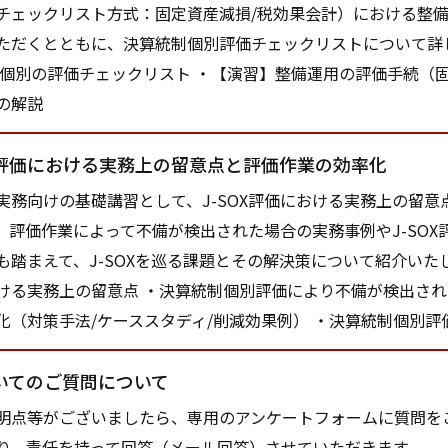
チェックリスト方式：固定資産減損/税効果会計）における整
ただくとともに、決算統制個別評価チェックリストについて詳
制個別の評価チェックリスト ・【演習】整備運用の評価手続（固
の解説
評価における実務上の留意点と評価作業の効率化
務向けの基礎講習として、J-SOX評価における実務上の留意
。評価作業によって不備が検出された場合の実務事例やJ-SO
も踏まえて、J-SOXを巡る課題とその解決策について紹介いたし
ける実務上の留意点 ・決算統制個別評価により不備が検出され
化（対策手法/ケーススタディ/削減効果例） ・決算統制個別評
いてのご質問について
点等がございましたら、専用のアンケートフォームに質問を
り、責任を持って回答（メール回答）させていただきます。