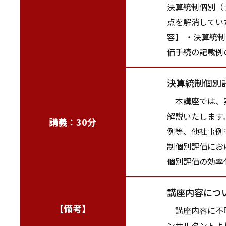
決算統制個別（
点を解消してい
容】 ・決算統
価手続の記載例
決算統制個別
本講座では、実
解説いたします
講義：30分
例等、他社事例
制個別評価にお
個別評価の効率
講座内容につ
【備考】
講座内容に不明
ンサルタントよ