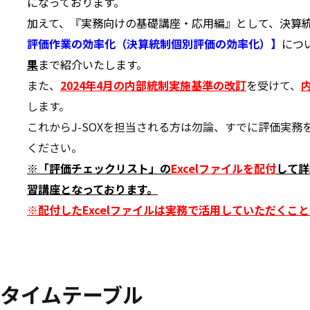
になっております。
加えて、『実務向けの基礎講座・応用編』として、決算
評価作業の効率化（決算統制個別評価の効率化）】
につ
果
まで紹介いたします。
また、
2024年4月の内部統制実施基準の改訂
を受けて、
します。
これからJ-SOXを担当される方は勿論、すでに評価実
ください。
※「評価チェックリスト」の
Excelファイルを配付
して詳
習講座となっております。
※配付したExcelファイルは実務で活用していただくこ
タイムテーブル