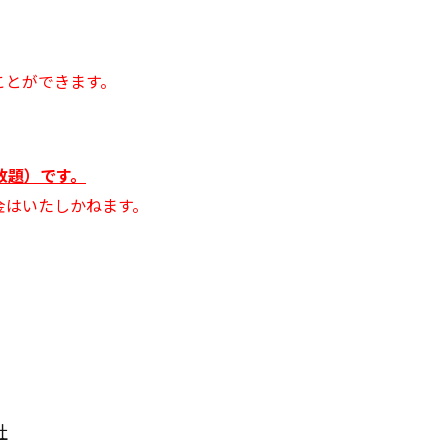
）
ことができます。
見放題）です。
金はいたしかねます。
。
社