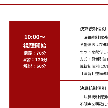
決算統制個別
10:00～
決算統制個別の
視聴開始
る整備および運
セットを配付し
講義：70分
方式：貸倒引当
演習：120分
解説：60分
算統制個別にお
【演習】整備運
決算統制個別
決算統制個別の
不明点を明確に