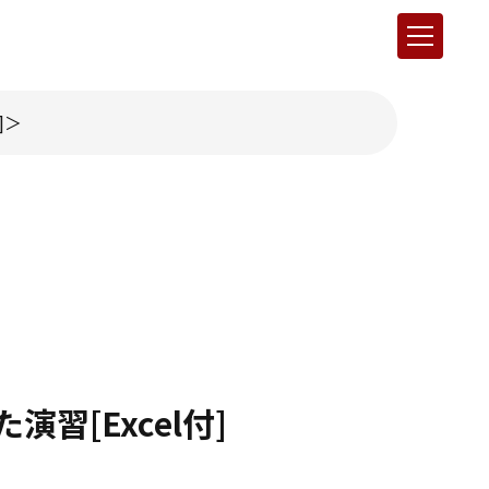
]
[Excel付]