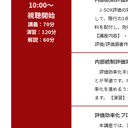
10:00～
J-SOX評価
視聴開始
して、現行の3
講義：70分
料を配付し、効
演習：120分
【講座内容】 
解説：60分
評価/評価調書
内部統制評価
評価効率化手法
とが早道です。
率化を進めるう
ます。 【演習
評価効率化プ
本講座では、実