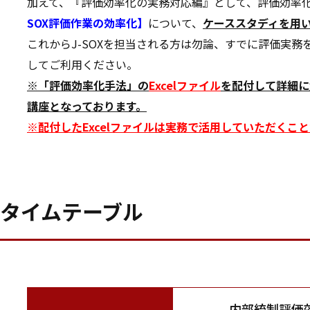
加えて、『評価効率化の実務対応編』として、評価効率
SOX評価作業の効率化】
について、
ケーススタディを用
これからJ-SOXを担当される方は勿論、すでに評価実
してご利用ください。
※「評価効率化手法」の
Excelファイル
を配付して詳細に
講座となっております。
※配付したExcelファイルは実務で活用していただくこ
タイムテーブル
内部統制評価