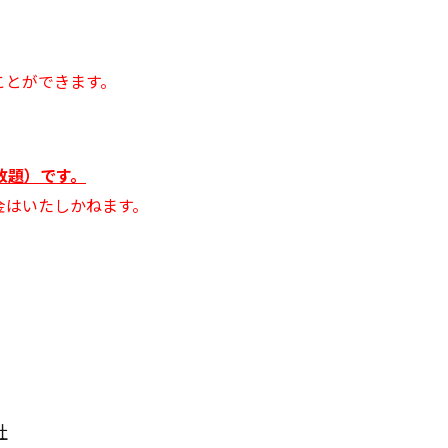
）
ことができます。
見放題）です。
金はいたしかねます。
。
社