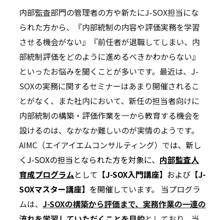
内部監査部門の管理者の方や新たにJ-SOX担当にな
られた方から、『内部統制の内容や評価実務を学習
させる機会がない』『前任者が退職してしまい、内
部統制評価をどのように進めるべきかわからない』
といったお悩みを聞くことが多いです。最近は、J-
SOXの実務に関するセミナーはあまり開催されるこ
とがなく、また社内において、新任の担当者向けに
内部統制の構築・評価作業を一から教育する機会を
設けるのは、なかなか難しいのが実情のようです。
AIMC（エイアイエムコンサルティング）で
は、新し
くJ-SOXの担当となられた方を対象に、
内部監査人
育成プログラム
として
【J-SOX入門講座】
および
【J-
SOXマスター講座】
を開催し
ています。 当プログラ
ムは、
J-SOXの構築から評価まで、実務作業の一連の
流れを学習していただくことを目的
としており、当