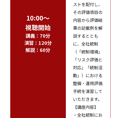
ストを配付し、
その評価項目の
10:00～
内容から評価結
視聴開始
果の記載例を解
講義：70分
説するととも
演習：120分
に、全社統制
解説：60分
（「統制環境」
「リスク評価と
対応」「統制活
動」）における
整備・運用評価
手続を演習して
いただきます。
【講座内容】
・全社統制にお