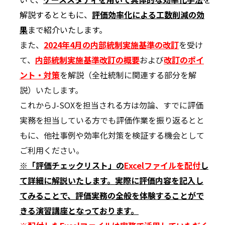
解説するとともに、
評価
効率化による工数削減の効
果
まで紹介いたします。
また、
2024年4月の内部統制実施基準の改訂
を受け
て、
内部統制実施基準改訂の概要
および
改訂のポイ
ント・対策
を解説（全社統制に関連する部分を解
説）いたします。
これからJ-SOXを担当される方は勿論、すでに評価
実務を担当している方でも評価作業を振り返るとと
もに、他社事例や効率化対策を検証する機会として
ご利用ください。
※「評価チェックリスト」の
Excelファイルを配付
し
て詳細に解説いたします。実際に評価内容を記入し
てみることで、評価実務の全般を体験することがで
きる演習講座となっております。