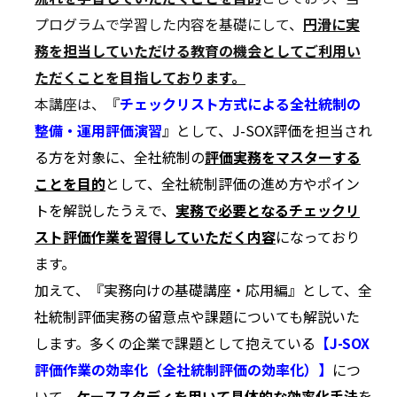
プログラムで学習した内容を基礎にして、
円滑に実
務を担当していただける教育の機会としてご利用い
ただくことを目指しております。
本講座は、
『
チェックリスト方式による全社統制の
整備・運用評価演習
』として、J-SOX評価を担当され
る方を対象に、全社統制の
評価実務をマスターする
ことを目的
として、全社統制評価の進め方やポイン
トを解説したうえで、
実務で必要となるチェックリ
スト評価作業を習得していただく内容
になっており
ます。
加えて、『実務向けの基礎講座・応用編』として、全
社統制評価実務の留意点や課題についても解説いた
します。多くの企業で課題として抱えている
【J-SOX
評価作業の効率化（全社統制評価の効率化）】
につ
いて、
ケーススタディを用いて具体的な効率化手法
を