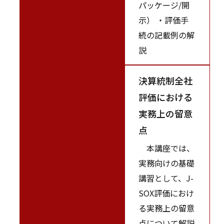
パッケージ/開
示） ・評価手
続の記載例の解
説
決算統制全社
評価における
実務上の留意
点
本講座では、
実務向けの基礎
講習として、J-
SOX評価におけ
る実務上の留意
点について解説