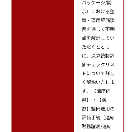
パッケージ/開
示）における整
備・運用評価演
習を通じて不明
点を解消してい
ただくととも
に、決算統制評
価チェックリス
トについて詳し
く解説いたしま
す。 【講座内
容】 ・【演
習】整備運用の
評価手続（連結
財務諸表/連結