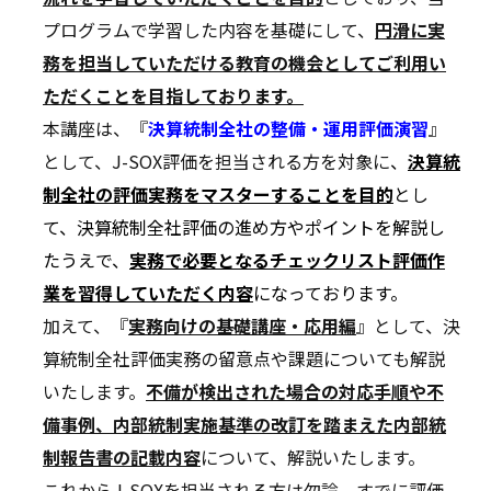
プログラムで学習した内容を基礎にして、
円滑に実
務を担当していただける教育の機会としてご利用い
ただくことを目指しております。
本講座は、『
決算統制全社の整備・運用評価演習
』
として、J-SOX評価を担当される方を対象に
、
決算統
制全社の評価実務をマスターすることを目的
とし
て、決算統制全社評価の進め方やポイントを解説し
たうえで、
実務で必要となるチェックリスト評価作
業を習得していただく内容
になっております。
加えて、『
実務向けの基礎講座・応用編
』として、決
算統制全社評価実務の留意点や課題についても解説
いたします。
不備が検出された場合の対応手順や不
備事例、内部統制実施基準の改訂を踏まえた内部統
制報告書の記載内容
について、解説いたします。
これからJ-SOXを担当される方は勿論、すでに評価