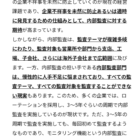
の企業不祥事を未然に防止していくのが現在の経営
課題であり、
企業不祥事を未然に防止あるいは適時
に発見するための仕組みとして、内部監査に対する
期待
が高まっています。
しかしながら、内部監査は、
監査テーマが複雑多岐
にわたり、監査対象も営業所や部門から支店、工
場、子会社、さらには海外子会社まで広範囲
に及び
ます。一方、内部監査の担い手である
内部監査部門
は、慢性的に人手不足に悩まされており、すべての監
査テーマ、すべての監査対象を監査することができな
い現実
もあります。このため、多くの企業では、ロ
ーテーションを採用し、3～5年ぐらいの周期で内部
監査を実施しているのが現状です。ただ、3～5年の
周期で監査を実施しても、毎回初めて監査するよう
なものであり、モニタリング機能という内部監査に