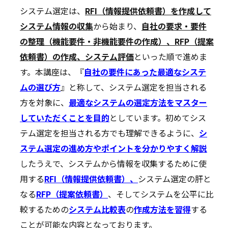
システム選定は、
RFI（情報提供依頼書）を作成して
システム情報の収集
から始まり、
自社の要求・要件
の整理（機能要件・非機能要件の作成）、RFP（提案
依頼書）の作成、システム評価
といった順で進めま
す。本講座は、『
自社の要件にあった最適なシステ
ムの選び方
』と称して、システム選定を担当される
方を対象に、
最適なシステムの選定方法をマスター
していただくことを目的
としています。初めてシス
テム選定を担当される方でも理解できるように、
シ
ステム選定の進め方やポイントを分かりやすく解説
したうえで、システムから情報を収集するために使
用する
RFI（情報提供依頼書）、
システム選定の肝と
なる
RFP（提案依頼書）
、そしてシステムを公平に比
較するための
システム比較表
の
作成方法を習得
する
ことが可能な内容となっております。