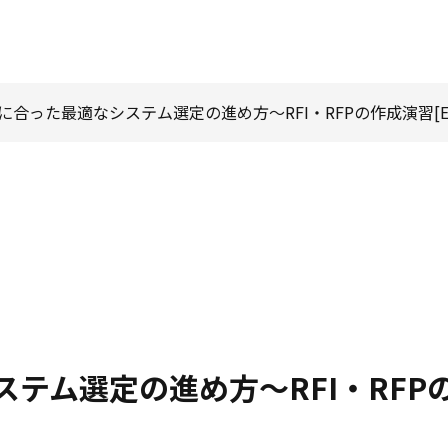
に合った最適なシステム選定の進め方～RFI・RFPの作成演習[Ex
】
ム選定の進め方～RFI・RFPの作