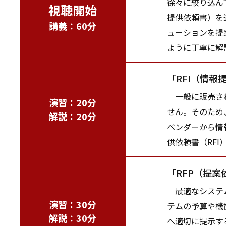
徐々に絞り込ん
視聴開始
提供依頼書）を
講義：60分
ューションを提
ように丁寧に解
「RFI（情報
一般に販売され
演習：20分
せん。そのため
解説：20分
ベンダーから情
供依頼書（RF
「RFP（提
最適なシステム
演習：30分
テムの予算や機
解説：30分
へ適切に提示す