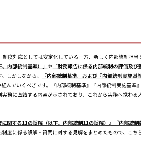
し、制度対応としては安定化している一方、新しく内部統制担当
下、内部統制基準）」
や
「財務報告に係る内部統制の評価及び
す。しかしながら、
『内部統制基準』および『内部統制実施基
り組んでいくべきです。『内部統制基準』『内部統制実施基準
制実務に直結する内容が示されており、これから実務へ携わる
に関する11の誤解（以下、内部統制11の誤解）』『内部統制
制度に係る誤解・質問に対する見解をまとめたもので、こちらも