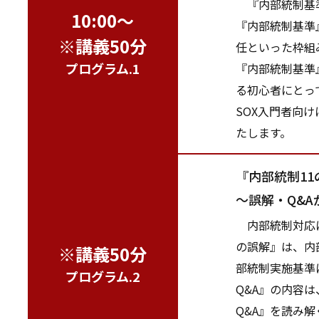
『内部統制基準
10:00～
『内部統制基準
※講義50分
任といった枠組
プログラム.1
『内部統制基準
る初心者にとっ
SOX入門者向
たします。
『内部統制11
～誤解・Q&A
内部統制対応に
の誤解』は、内
※講義50分
部統制実施基準
プログラム.2
Q&A』の内容
Q&A』を読み解