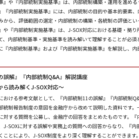
』や『内部統制実施基準』は、内部統制構築・運用を進める
』『内部統制実施基準』には、内部統制の目的や基本的要素、
みから、評価範囲の選定・内部統制の構築・各統制の評価とい
』や『内部統制実施基準』は、J-SOX対応における基礎・拠
て、内部統制基準・実施基準を読み解いて理解することが必須と
けに『内部統制基準』および『内部統制実施基準』を解説し、内
の誤解』『内部統制Q&A』解説講座
から読み解くJ-SOX対応～
おける参考文献として、『内部統制11の誤解』『内部統制Q&
部統制報告制度の意図を金融庁から改めて説明した資料です。一
に対する質問を公募し、金融庁の回答をまとめたものです。『内
は、J-SOXに対する誤解や実務上の質問への回答からなり、『内
くことにより、J-SOX制度をより深く理解することができます。