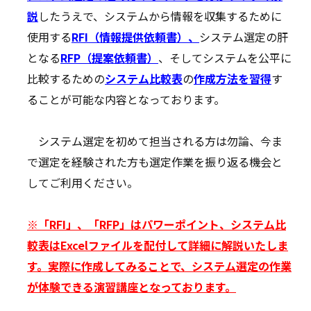
説
したうえで、システムから情報を収集するために
使用する
RFI（情報提供依頼書）、
システム選定の肝
となる
RFP（提案依頼書）
、そしてシステムを公平に
比較するための
システム比較表
の
作成方法を習得
す
ることが可能な内容となっております。
システム選定を初めて担当される方は勿論、今ま
で選定を経験された方も選定作業を振り返る機会と
してご利用ください。
※
「RFI」、「RFP」はパワーポイント、システム比
較表はExcelファイルを配付して詳細に解説いたしま
す。実際に作成してみることで、システム選定の作業
が体験できる演習講座となっております。