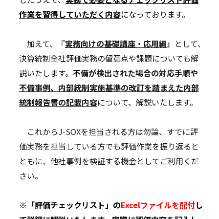
作業を習得していただく内容
になっております。
加えて、『
実務向けの基礎講座・応用編
』として、
決算統制全社評価実務の留意点や課題についても解
説いたします。
不備が検出された場合の対応手順や
不備事例、内部統制実施基準の改訂を踏まえた内部
統制報告書の記載内容
について、解説いたします。
これからJ-SOXを担当される方は勿論、すでに評
価実務を担当している方でも評価作業を振り返ると
ともに、他社事例を検証する機会としてご利用くだ
さい。
※「評価チェックリスト」の
Excelファイル
を配付
し