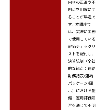
内容の正否や不
明点を明確にす
ることが早道で
す。本講座で
は、実際に実務
で使用している
評価チェックリ
ストを配付し、
決算統制（全社
的な観点：連結
財務諸表/連結
パッケージ/開
示）における整
備・運用評価演
習を通じて不明