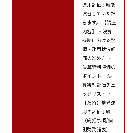
運用評価手続を
演習していただ
きます。 【講座
内容】 ・決算
統制における整
備・運用状況評
価の進め方 ・
決算統制評価の
ポイント ・決
算統制評価チェ
ックリスト ・
【演習】整備運
用の評価手続
（総括事項/個
別財務諸表）