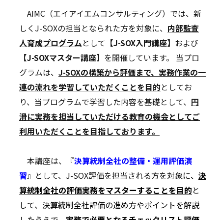
AIMC（エイアイエムコンサルティング）では、新
しくJ-SOXの担当となられた方を対象に、
内部監査
人育成プログラム
として
【J-SOX入門講座】
および
【J-SOXマスター講座】
を開催しています。 当プロ
グラムは、
J-SOXの構築から評価まで、実務作業の一
連の流れを学習していただくことを目的
としてお
り、当プログラムで学習した内容を基礎として、
円
滑に実務を担当していただける教育の機会としてご
利用いただくことを目指しております。
本講座は、『
決算統制全社の整備・運用評価演
習
』として、J-SOX評価を担当される方を対象に
、
決
算統制全社の評価実務をマスターすることを目的
と
して、決算統制全社評価の進め方やポイントを解説
したうえで、
実務で必要となるチェックリスト評価