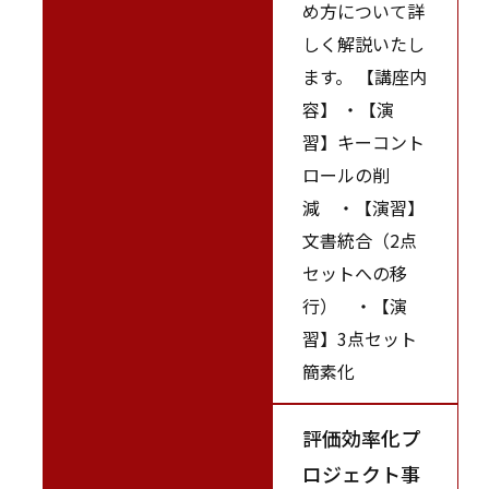
め方について詳
しく解説いたし
ます。 【講座内
容】 ・【演
習】キーコント
ロールの削
減 ・【演習】
文書統合（2点
セットへの移
行） ・【演
習】3点セット
簡素化
評価効率化プ
ロジェクト事